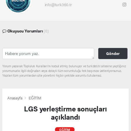
info@turk360.tr
Okuyucu Yorumları
(0)
Gönder
Yorum yazarak Topluluk Kuralları’nı kabul etmiş bulunuyor ve turk360.tr sitesine yaptığınız
yorumunuzla ilgili doğrudan veya dolaylı tüm sorumluluğu tek başınıza üstleniyorsunuz.
Yazılan tüm yorumlardan site yönetimi hiçbir şekilde sorumlu tutulamaz.
Anasayfa
EĞİTİM
LGS yerleştirme sonuçları
açıklandı
EĞİTİM