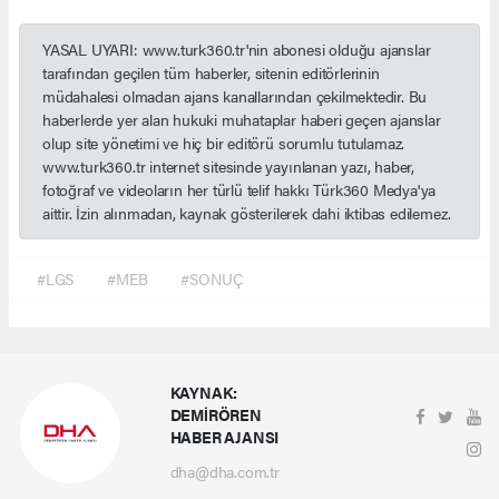
YASAL UYARI: www.turk360.tr'nin abonesi olduğu ajanslar
tarafından geçilen tüm haberler, sitenin editörlerinin
müdahalesi olmadan ajans kanallarından çekilmektedir. Bu
haberlerde yer alan hukuki muhataplar haberi geçen ajanslar
olup site yönetimi ve hiç bir editörü sorumlu tutulamaz.
www.turk360.tr internet sitesinde yayınlanan yazı, haber,
fotoğraf ve videoların her türlü telif hakkı Türk360 Medya'ya
aittir. İzin alınmadan, kaynak gösterilerek dahi iktibas edilemez.
#LGS
#MEB
#SONUÇ
KAYNAK:
DEMİRÖREN
HABER AJANSI
dha@dha.com.tr