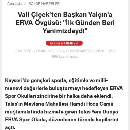
Anasayfa
BÖLGE HABERLERİ
Vali Çiçek'ten Başkan Yalçın'a
ERVA Övgüsü: "İlk Günden Beri
Yanımızdaydı"
BÖLGE HABERLERİ
(BÜLTEN) - | 05.08.2026 - 20:17, Güncelleme: 06.08.2026 - 11:58
995 kez okundu.
Kayseri'de gençleri sporla, eğitimle ve milli-
manevi değerlerle buluşturmayı hedefleyen ERVA
Spor Okulları zincirine bir halka daha eklendi.
Talas'ın Mevlana Mahallesi Hamdi Hoca Camii
müştemilatında hizmete giren Talas Yeni Dünya
ERVA Spor Okulu, düzenlenen törenle kapılarını
açtı.