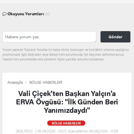
Okuyucu Yorumları
(0)
Gönder
Yorum yazarak Topluluk Kuralları’nı kabul etmiş bulunuyor ve turk360.tr sitesine yaptığınız
yorumunuzla ilgili doğrudan veya dolaylı tüm sorumluluğu tek başınıza üstleniyorsunuz.
Yazılan tüm yorumlardan site yönetimi hiçbir şekilde sorumlu tutulamaz.
Anasayfa
BÖLGE HABERLERİ
Vali Çiçek'ten Başkan Yalçın'a
ERVA Övgüsü: "İlk Günden Beri
Yanımızdaydı"
BÖLGE HABERLERİ
(BÜLTEN) - | 05.08.2026 - 20:17, Güncelleme: 06.08.2026 - 11:58