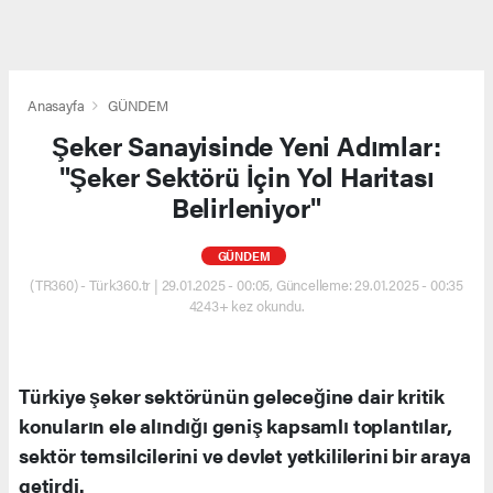
Anasayfa
GÜNDEM
Şeker Sanayisinde Yeni Adımlar:
"Şeker Sektörü İçin Yol Haritası
Belirleniyor"
GÜNDEM
(TR360) - Türk360.tr | 29.01.2025 - 00:05, Güncelleme: 29.01.2025 - 00:35
4243+ kez okundu.
Türkiye şeker sektörünün geleceğine dair kritik
konuların ele alındığı geniş kapsamlı toplantılar,
sektör temsilcilerini ve devlet yetkililerini bir araya
getirdi.