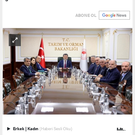
ABONE OL
Erkek
|
Kadın
(Haberi Sesli Oku)