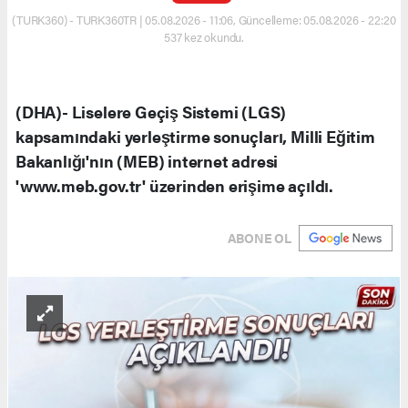
(TURK360) - TURK360TR | 05.08.2026 - 11:06, Güncelleme: 05.08.2026 - 22:20
537 kez okundu.
(DHA)- Liselere Geçiş Sistemi (LGS)
kapsamındaki yerleştirme sonuçları, Milli Eğitim
Bakanlığı'nın (MEB) internet adresi
'www.meb.gov.tr' üzerinden erişime açıldı.
ABONE OL