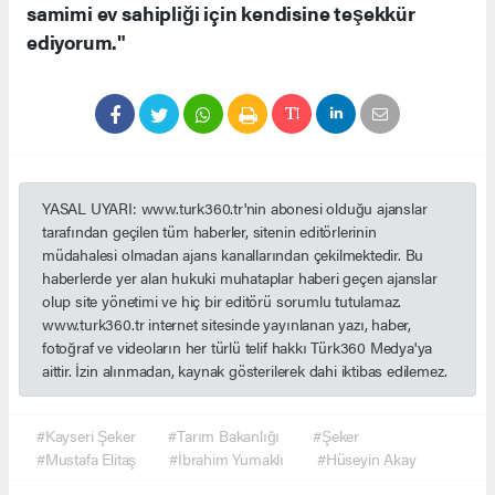
samimi ev sahipliği için kendisine teşekkür
ediyorum."
YASAL UYARI: www.turk360.tr'nin abonesi olduğu ajanslar
tarafından geçilen tüm haberler, sitenin editörlerinin
müdahalesi olmadan ajans kanallarından çekilmektedir. Bu
haberlerde yer alan hukuki muhataplar haberi geçen ajanslar
olup site yönetimi ve hiç bir editörü sorumlu tutulamaz.
www.turk360.tr internet sitesinde yayınlanan yazı, haber,
fotoğraf ve videoların her türlü telif hakkı Türk360 Medya'ya
aittir. İzin alınmadan, kaynak gösterilerek dahi iktibas edilemez.
#Kayseri Şeker
#Tarım Bakanlığı
#Şeker
#Mustafa Elitaş
#İbrahim Yumaklı
#Hüseyin Akay