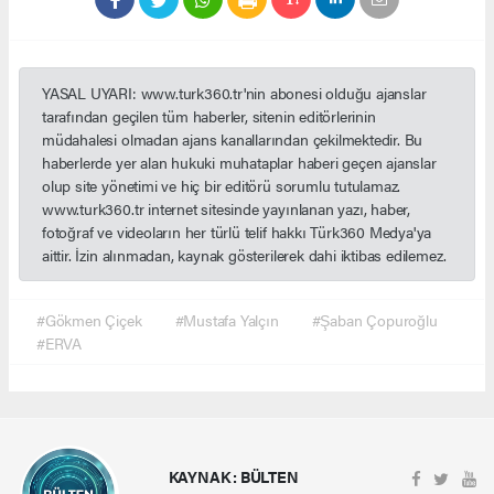
YASAL UYARI: www.turk360.tr'nin abonesi olduğu ajanslar
tarafından geçilen tüm haberler, sitenin editörlerinin
müdahalesi olmadan ajans kanallarından çekilmektedir. Bu
haberlerde yer alan hukuki muhataplar haberi geçen ajanslar
olup site yönetimi ve hiç bir editörü sorumlu tutulamaz.
www.turk360.tr internet sitesinde yayınlanan yazı, haber,
fotoğraf ve videoların her türlü telif hakkı Türk360 Medya'ya
aittir. İzin alınmadan, kaynak gösterilerek dahi iktibas edilemez.
#Gökmen Çiçek
#Mustafa Yalçın
#Şaban Çopuroğlu
#ERVA
KAYNAK : BÜLTEN