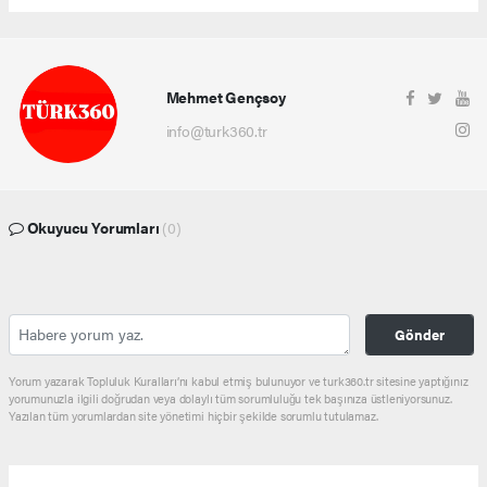
Mehmet Gençsoy
info@turk360.tr
Okuyucu Yorumları
(0)
Gönder
Yorum yazarak Topluluk Kuralları’nı kabul etmiş bulunuyor ve turk360.tr sitesine yaptığınız
yorumunuzla ilgili doğrudan veya dolaylı tüm sorumluluğu tek başınıza üstleniyorsunuz.
Yazılan tüm yorumlardan site yönetimi hiçbir şekilde sorumlu tutulamaz.