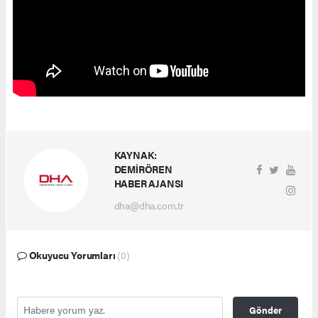
KAYNAK:
DEMİRÖREN
HABER AJANSI
dha@dha.com.tr
Okuyucu Yorumları
(0)
Gönder