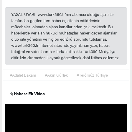
YASAL UYARI: www.turk360.tr'nin abonesi olduğu ajanslar
tarafından geçilen tüm haberler, sitenin editörlerinin
müdahalesi olmadan ajans kanallarından çekilmektedir. Bu
haberlerde yer alan hukuki muhataplar haberi geçen ajanslar
olup site yönetimi ve hiç bir editörü sorumlu tutulamaz.
www.turk360.tr internet sitesinde yayınlanan yazı, haber,
fotoğraf ve videoların her türlü telif hakkı Türk360 Medya'ya
aittir. İzin alınmadan, kaynak gösterilerek dahi iktibas edilemez.
#Adalet Bakanı
#Akın Gürlek
#Terörsüz Türkiye
Habere Ek Video