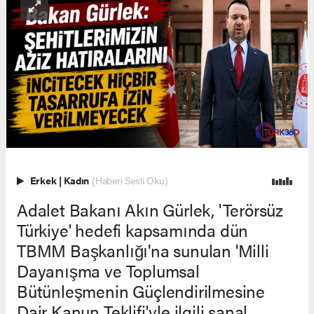
Erkek
|
Kadın
(Haberi Sesli Oku)
Adalet Bakanı Akın Gürlek, 'Terörsüz
Türkiye' hedefi kapsamında dün
TBMM Başkanlığı'na sunulan 'Milli
Dayanışma ve Toplumsal
Bütünleşmenin Güçlendirilmesine
Dair Kanun Teklifi'yle ilgili sanal