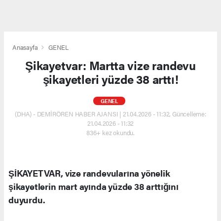
Anasayfa
GENEL
Şikayetvar: Martta vize randevu
şikayetleri yüzde 38 arttı!
GENEL
(DHA) - DEMİRÖREN HABER AJANSI | 21.04.2026 - 11:32, Güncelleme:
21.04.2026 - 11:32
836+ kez okundu.
ŞİKAYETVAR, vize randevularına yönelik
şikayetlerin mart ayında yüzde 38 arttığını
duyurdu.