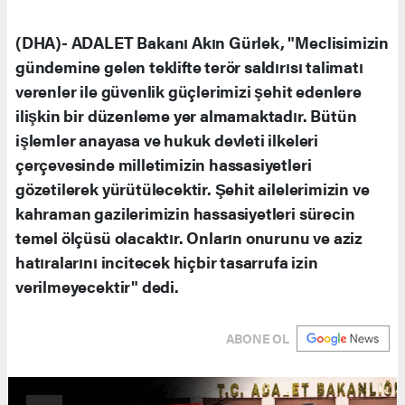
(DHA)- ADALET Bakanı Akın Gürlek, "Meclisimizin
gündemine gelen teklifte terör saldırısı talimatı
verenler ile güvenlik güçlerimizi şehit edenlere
ilişkin bir düzenleme yer almamaktadır. Bütün
işlemler anayasa ve hukuk devleti ilkeleri
çerçevesinde milletimizin hassasiyetleri
gözetilerek yürütülecektir. Şehit ailelerimizin ve
kahraman gazilerimizin hassasiyetleri sürecin
temel ölçüsü olacaktır. Onların onurunu ve aziz
hatıralarını incitecek hiçbir tasarrufa izin
verilmeyecektir" dedi.
ABONE OL