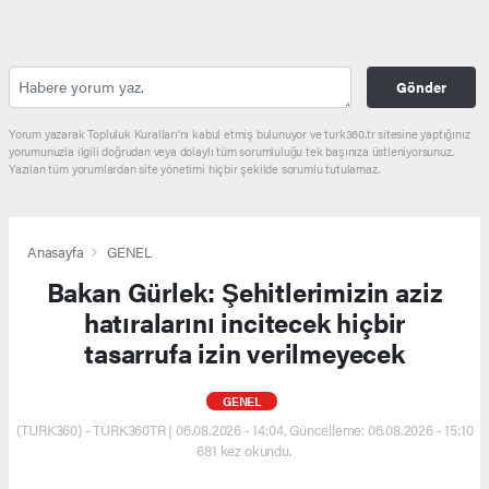
Gönder
Yorum yazarak Topluluk Kuralları’nı kabul etmiş bulunuyor ve turk360.tr sitesine yaptığınız
yorumunuzla ilgili doğrudan veya dolaylı tüm sorumluluğu tek başınıza üstleniyorsunuz.
Yazılan tüm yorumlardan site yönetimi hiçbir şekilde sorumlu tutulamaz.
Anasayfa
GENEL
Bakan Gürlek: Şehitlerimizin aziz
hatıralarını incitecek hiçbir
tasarrufa izin verilmeyecek
GENEL
(TURK360) - TURK360TR | 06.08.2026 - 14:04, Güncelleme: 06.08.2026 - 15:10
681 kez okundu.