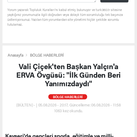
Yorum yazarak Topluluk Kuralları’nı kabul etmiş bulunuyor ve turk360.tr sitesine
yaptığınız yorumunuzla ilgili doğrudan veya dolaylı tüm sorumluluğu tek başınıza
üstleniyorsunuz. Yazılan tüm yorumlardan site yönetimi hiçbir şekilde sorumlu
tutulamaz.
Anasayfa
BÖLGE HABERLERİ
Vali Çiçek'ten Başkan Yalçın'a
ERVA Övgüsü: "İlk Günden Beri
Yanımızdaydı"
BÖLGE HABERLERİ
(BÜLTEN) - | 05.08.2026 - 20:17, Güncelleme: 06.08.2026 - 11:58
1063 kez okundu.
Kayseri'de gençleri sporla, eğitimle ve milli-