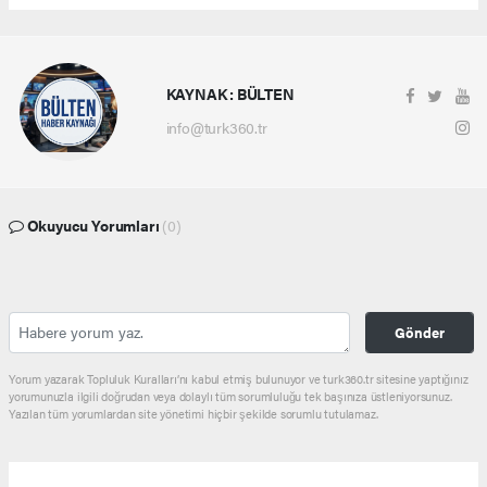
KAYNAK : BÜLTEN
info@turk360.tr
Okuyucu Yorumları
(0)
Gönder
Yorum yazarak Topluluk Kuralları’nı kabul etmiş bulunuyor ve turk360.tr sitesine yaptığınız
yorumunuzla ilgili doğrudan veya dolaylı tüm sorumluluğu tek başınıza üstleniyorsunuz.
Yazılan tüm yorumlardan site yönetimi hiçbir şekilde sorumlu tutulamaz.