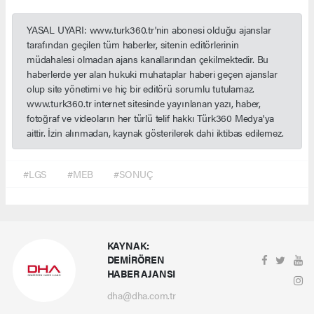
YASAL UYARI: www.turk360.tr'nin abonesi olduğu ajanslar
tarafından geçilen tüm haberler, sitenin editörlerinin
müdahalesi olmadan ajans kanallarından çekilmektedir. Bu
haberlerde yer alan hukuki muhataplar haberi geçen ajanslar
olup site yönetimi ve hiç bir editörü sorumlu tutulamaz.
www.turk360.tr internet sitesinde yayınlanan yazı, haber,
fotoğraf ve videoların her türlü telif hakkı Türk360 Medya'ya
aittir. İzin alınmadan, kaynak gösterilerek dahi iktibas edilemez.
#LGS
#MEB
#SONUÇ
KAYNAK:
DEMİRÖREN
HABER AJANSI
dha@dha.com.tr