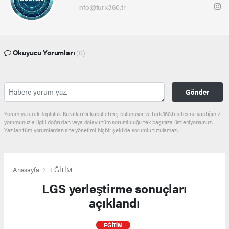
info@turk360.tr
Okuyucu Yorumları
(0)
Gönder
Yorum yazarak Topluluk Kuralları’nı kabul etmiş bulunuyor ve turk360.tr sitesine yaptığınız
yorumunuzla ilgili doğrudan veya dolaylı tüm sorumluluğu tek başınıza üstleniyorsunuz.
Yazılan tüm yorumlardan site yönetimi hiçbir şekilde sorumlu tutulamaz.
Anasayfa
EĞİTİM
LGS yerleştirme sonuçları
açıklandı
EĞİTİM