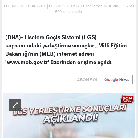
(TURK360) - TURK360TR | 05.08.2026 - 11:06, Güncelleme: 05.08.2026 - 22:20
500 kez okundu.
(DHA)- Liselere Geçiş Sistemi (LGS)
kapsamındaki yerleştirme sonuçları, Milli Eğitim
Bakanlığı'nın (MEB) internet adresi
'www.meb.gov.tr' üzerinden erişime açıldı.
ABONE OL