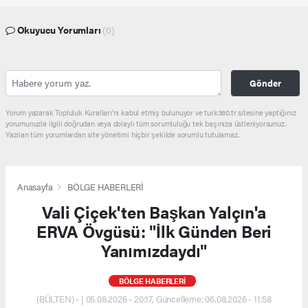
Okuyucu Yorumları
(0)
Gönder
Yorum yazarak Topluluk Kuralları’nı kabul etmiş bulunuyor ve turk360.tr sitesine yaptığınız
yorumunuzla ilgili doğrudan veya dolaylı tüm sorumluluğu tek başınıza üstleniyorsunuz.
Yazılan tüm yorumlardan site yönetimi hiçbir şekilde sorumlu tutulamaz.
Anasayfa
BÖLGE HABERLERİ
Vali Çiçek'ten Başkan Yalçın'a
ERVA Övgüsü: "İlk Günden Beri
Yanımızdaydı"
BÖLGE HABERLERİ
(BÜLTEN) - | 05.08.2026 - 20:17, Güncelleme: 06.08.2026 - 11:58