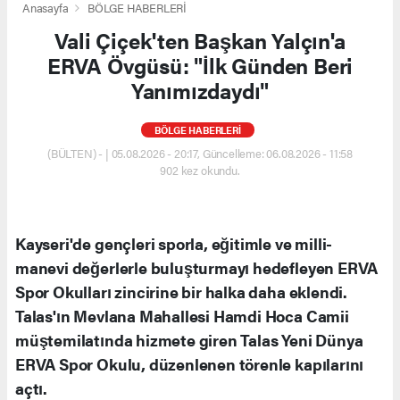
Anasayfa
BÖLGE HABERLERİ
Vali Çiçek'ten Başkan Yalçın'a
ERVA Övgüsü: "İlk Günden Beri
Yanımızdaydı"
BÖLGE HABERLERİ
(BÜLTEN) - | 05.08.2026 - 20:17, Güncelleme: 06.08.2026 - 11:58
902 kez okundu.
Kayseri'de gençleri sporla, eğitimle ve milli-
manevi değerlerle buluşturmayı hedefleyen ERVA
Spor Okulları zincirine bir halka daha eklendi.
Talas'ın Mevlana Mahallesi Hamdi Hoca Camii
müştemilatında hizmete giren Talas Yeni Dünya
ERVA Spor Okulu, düzenlenen törenle kapılarını
açtı.