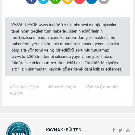
YASAL UYARI: www.turk360.tr'nin abonesi olduğu ajanslar
tarafından geçilen tüm haberler, sitenin editörlerinin
müdahalesi olmadan ajans kanallarından çekilmektedir. Bu
haberlerde yer alan hukuki muhataplar haberi geçen ajanslar
olup site yönetimi ve hiç bir editörü sorumlu tutulamaz.
www.turk360.tr internet sitesinde yayınlanan yazı, haber,
fotoğraf ve videoların her türlü telif hakkı Türk360 Medya'ya
aittir. İzin alınmadan, kaynak gösterilerek dahi iktibas edilemez.
#Gökmen Çiçek
#Mustafa Yalçın
#Şaban Çopuroğlu
#ERVA
KAYNAK : BÜLTEN