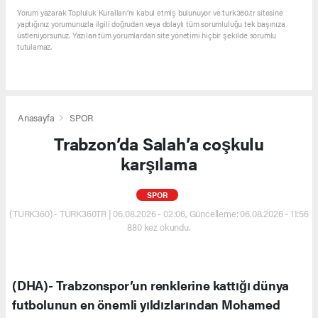
Yorum yazarak Topluluk Kuralları’nı kabul etmiş bulunuyor ve turk360.tr sitesine
yaptığınız yorumunuzla ilgili doğrudan veya dolaylı tüm sorumluluğu tek başınıza
üstleniyorsunuz. Yazılan tüm yorumlardan site yönetimi hiçbir şekilde sorumlu
tutulamaz.
Anasayfa
SPOR
Trabzon’da Salah’a coşkulu
karşılama
SPOR
(TURK360) - TURK360TR | 06.08.2026 - 02:06, Güncelleme: 06.08.2026 - 11:56
880 kez okundu.
(DHA)- Trabzonspor’un renklerine kattığı dünya
futbolunun en önemli yıldızlarından Mohamed