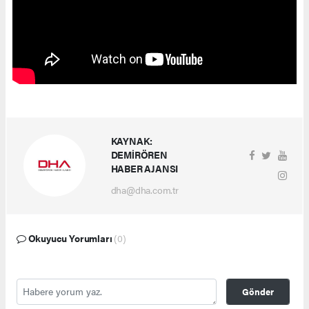
KAYNAK:
DEMİRÖREN
HABER AJANSI
dha@dha.com.tr
Okuyucu Yorumları
(0)
Gönder