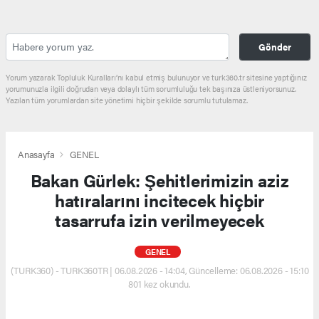
Gönder
Yorum yazarak Topluluk Kuralları’nı kabul etmiş bulunuyor ve turk360.tr sitesine yaptığınız
yorumunuzla ilgili doğrudan veya dolaylı tüm sorumluluğu tek başınıza üstleniyorsunuz.
Yazılan tüm yorumlardan site yönetimi hiçbir şekilde sorumlu tutulamaz.
Anasayfa
GENEL
Bakan Gürlek: Şehitlerimizin aziz
hatıralarını incitecek hiçbir
tasarrufa izin verilmeyecek
GENEL
(TURK360) - TURK360TR | 06.08.2026 - 14:04, Güncelleme: 06.08.2026 - 15:10
801 kez okundu.