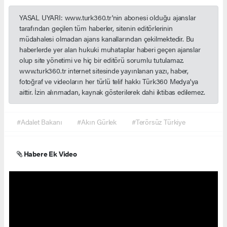
YASAL UYARI: www.turk360.tr'nin abonesi olduğu ajanslar
tarafından geçilen tüm haberler, sitenin editörlerinin
müdahalesi olmadan ajans kanallarından çekilmektedir. Bu
haberlerde yer alan hukuki muhataplar haberi geçen ajanslar
olup site yönetimi ve hiç bir editörü sorumlu tutulamaz.
www.turk360.tr internet sitesinde yayınlanan yazı, haber,
fotoğraf ve videoların her türlü telif hakkı Türk360 Medya'ya
aittir. İzin alınmadan, kaynak gösterilerek dahi iktibas edilemez.
#Adalet Bakanı
#Akın Gürlek
#Terörsüz Türkiye
Habere Ek Video