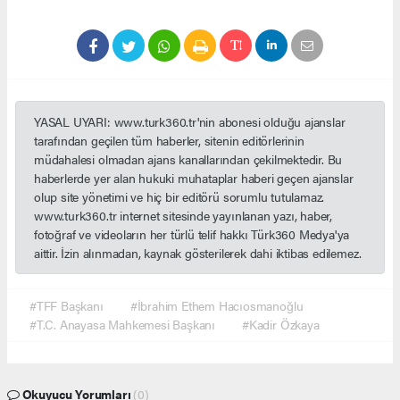
YASAL UYARI: www.turk360.tr'nin abonesi olduğu ajanslar
tarafından geçilen tüm haberler, sitenin editörlerinin
müdahalesi olmadan ajans kanallarından çekilmektedir. Bu
haberlerde yer alan hukuki muhataplar haberi geçen ajanslar
olup site yönetimi ve hiç bir editörü sorumlu tutulamaz.
www.turk360.tr internet sitesinde yayınlanan yazı, haber,
fotoğraf ve videoların her türlü telif hakkı Türk360 Medya'ya
aittir. İzin alınmadan, kaynak gösterilerek dahi iktibas edilemez.
#TFF Başkanı
#İbrahim Ethem Hacıosmanoğlu
#T.C. Anayasa Mahkemesi Başkanı
#Kadir Özkaya
Okuyucu Yorumları
(0)