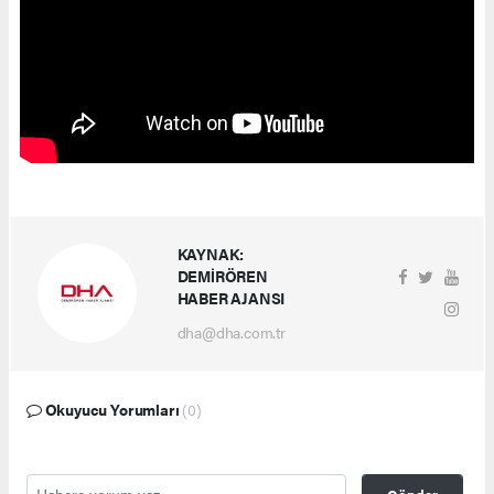
KAYNAK:
DEMİRÖREN
HABER AJANSI
dha@dha.com.tr
Okuyucu Yorumları
(0)