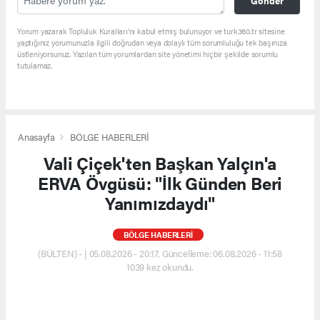
Gönder
Yorum yazarak Topluluk Kuralları’nı kabul etmiş bulunuyor ve turk360.tr sitesine
yaptığınız yorumunuzla ilgili doğrudan veya dolaylı tüm sorumluluğu tek başınıza
üstleniyorsunuz. Yazılan tüm yorumlardan site yönetimi hiçbir şekilde sorumlu
tutulamaz.
Anasayfa
BÖLGE HABERLERİ
Vali Çiçek'ten Başkan Yalçın'a
ERVA Övgüsü: "İlk Günden Beri
Yanımızdaydı"
BÖLGE HABERLERİ
(BÜLTEN) - | 05.08.2026 - 20:17, Güncelleme: 06.08.2026 - 11:58
1039 kez okundu.