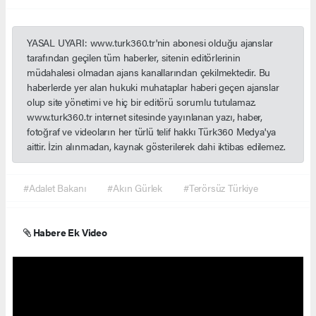
YASAL UYARI: www.turk360.tr'nin abonesi olduğu ajanslar
tarafından geçilen tüm haberler, sitenin editörlerinin
müdahalesi olmadan ajans kanallarından çekilmektedir. Bu
haberlerde yer alan hukuki muhataplar haberi geçen ajanslar
olup site yönetimi ve hiç bir editörü sorumlu tutulamaz.
www.turk360.tr internet sitesinde yayınlanan yazı, haber,
fotoğraf ve videoların her türlü telif hakkı Türk360 Medya'ya
aittir. İzin alınmadan, kaynak gösterilerek dahi iktibas edilemez.
#Adalet Bakanı
#Akın Gürlek
#Terörsüz Türkiye
Habere Ek Video