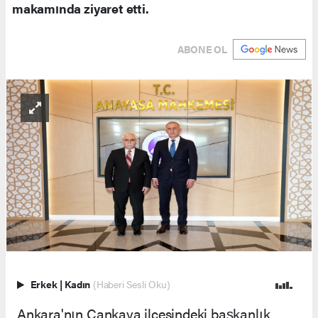
makamında ziyaret etti.
ABONE OL
Erkek
|
Kadın
(Haberi Sesli Oku)
Ankara'nın Çankaya ilçesindeki başkanlık