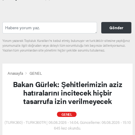
Gönder
Yorum yazarak Topluluk Kuralları’nı kabul etmiş bulunuyor ve turk360.tr sitesine yaptığınız
yorumunuzla ilgili doğrudan veya dolaylı tüm sorumluluğu tek başınıza üstleniyorsunuz.
Yazılan tüm yorumlardan site yönetimi hiçbir şekilde sorumlu tutulamaz.
Anasayfa
GENEL
Bakan Gürlek: Şehitlerimizin aziz
hatıralarını incitecek hiçbir
tasarrufa izin verilmeyecek
GENEL
(TURK360) - TURK360TR | 06.08.2026 - 14:04, Güncelleme: 06.08.2026 - 15:10
645 kez okundu.