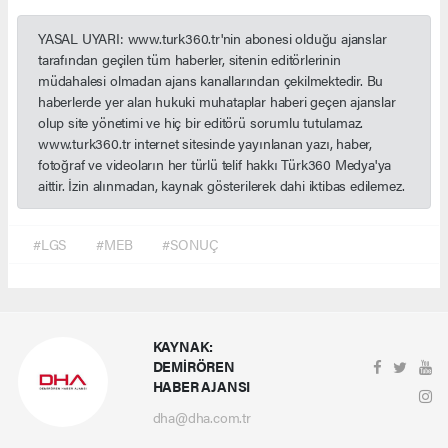
YASAL UYARI: www.turk360.tr'nin abonesi olduğu ajanslar
tarafından geçilen tüm haberler, sitenin editörlerinin
müdahalesi olmadan ajans kanallarından çekilmektedir. Bu
haberlerde yer alan hukuki muhataplar haberi geçen ajanslar
olup site yönetimi ve hiç bir editörü sorumlu tutulamaz.
www.turk360.tr internet sitesinde yayınlanan yazı, haber,
fotoğraf ve videoların her türlü telif hakkı Türk360 Medya'ya
aittir. İzin alınmadan, kaynak gösterilerek dahi iktibas edilemez.
#LGS
#MEB
#SONUÇ
KAYNAK:
DEMİRÖREN
HABER AJANSI
dha@dha.com.tr