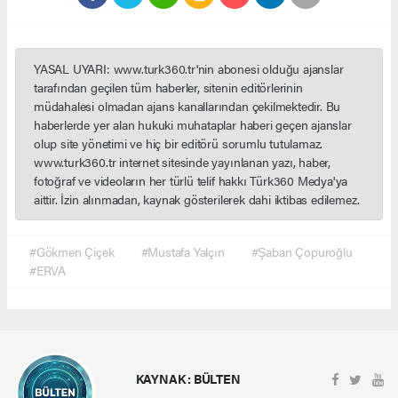
YASAL UYARI: www.turk360.tr'nin abonesi olduğu ajanslar
tarafından geçilen tüm haberler, sitenin editörlerinin
müdahalesi olmadan ajans kanallarından çekilmektedir. Bu
haberlerde yer alan hukuki muhataplar haberi geçen ajanslar
olup site yönetimi ve hiç bir editörü sorumlu tutulamaz.
www.turk360.tr internet sitesinde yayınlanan yazı, haber,
fotoğraf ve videoların her türlü telif hakkı Türk360 Medya'ya
aittir. İzin alınmadan, kaynak gösterilerek dahi iktibas edilemez.
#Gökmen Çiçek
#Mustafa Yalçın
#Şaban Çopuroğlu
#ERVA
KAYNAK : BÜLTEN