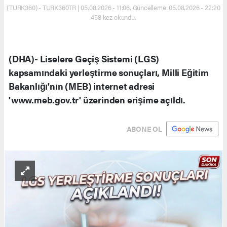
(TURK360) - TURK360TR | 05.08.2026 - 11:06, Güncelleme: 05.08.2026 - 22:20
458 kez okundu.
(DHA)- Liselere Geçiş Sistemi (LGS)
kapsamındaki yerleştirme sonuçları, Milli Eğitim
Bakanlığı'nın (MEB) internet adresi
'www.meb.gov.tr' üzerinden erişime açıldı.
ABONE OL