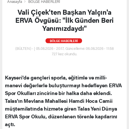
Anasayfa
BÖLGE HABERLERİ
Vali Çiçek'ten Başkan Yalçın'a
ERVA Övgüsü: "İlk Günden Beri
Yanımızdaydı"
BÖLGE HABERLERİ
(BÜLTEN) - | 05.08.2026 - 20:17, Güncelleme: 06.08.2026 - 11:58
727 kez okundu.
Kayseri'de gençleri sporla, eğitimle ve milli-
manevi değerlerle buluşturmayı hedefleyen ERVA
Spor Okulları zincirine bir halka daha eklendi.
Talas'ın Mevlana Mahallesi Hamdi Hoca Camii
müştemilatında hizmete giren Talas Yeni Dünya
ERVA Spor Okulu, düzenlenen törenle kapılarını
açtı.