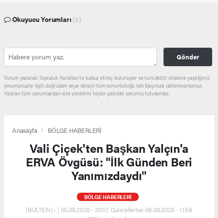
Okuyucu Yorumları
(0)
Gönder
Yorum yazarak Topluluk Kuralları’nı kabul etmiş bulunuyor ve turk360.tr sitesine yaptığınız
yorumunuzla ilgili doğrudan veya dolaylı tüm sorumluluğu tek başınıza üstleniyorsunuz.
Yazılan tüm yorumlardan site yönetimi hiçbir şekilde sorumlu tutulamaz.
Anasayfa
BÖLGE HABERLERİ
Vali Çiçek'ten Başkan Yalçın'a
ERVA Övgüsü: "İlk Günden Beri
Yanımızdaydı"
BÖLGE HABERLERİ
(BÜLTEN) - | 05.08.2026 - 20:17, Güncelleme: 06.08.2026 - 11:58