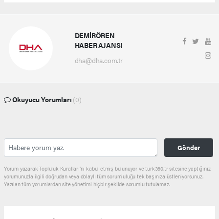
DEMİRÖREN
HABER AJANSI
dha@dha.com.tr
Okuyucu Yorumları
(0)
Gönder
Yorum yazarak Topluluk Kuralları’nı kabul etmiş bulunuyor ve turk360.tr sitesine yaptığınız
yorumunuzla ilgili doğrudan veya dolaylı tüm sorumluluğu tek başınıza üstleniyorsunuz.
Yazılan tüm yorumlardan site yönetimi hiçbir şekilde sorumlu tutulamaz.