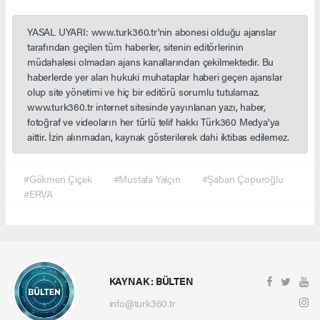
YASAL UYARI: www.turk360.tr'nin abonesi olduğu ajanslar
tarafından geçilen tüm haberler, sitenin editörlerinin
müdahalesi olmadan ajans kanallarından çekilmektedir. Bu
haberlerde yer alan hukuki muhataplar haberi geçen ajanslar
olup site yönetimi ve hiç bir editörü sorumlu tutulamaz.
www.turk360.tr internet sitesinde yayınlanan yazı, haber,
fotoğraf ve videoların her türlü telif hakkı Türk360 Medya'ya
aittir. İzin alınmadan, kaynak gösterilerek dahi iktibas edilemez.
#Gökmen Çiçek
#Mustafa Yalçın
#Şaban Çopuroğlu
#ERVA
KAYNAK : BÜLTEN
info@turk360.tr