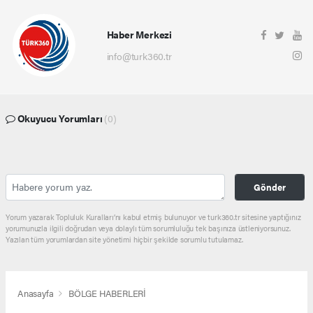
Haber Merkezi
info@turk360.tr
Okuyucu Yorumları
(0)
Gönder
Yorum yazarak Topluluk Kuralları’nı kabul etmiş bulunuyor ve turk360.tr sitesine yaptığınız
yorumunuzla ilgili doğrudan veya dolaylı tüm sorumluluğu tek başınıza üstleniyorsunuz.
Yazılan tüm yorumlardan site yönetimi hiçbir şekilde sorumlu tutulamaz.
Anasayfa
BÖLGE HABERLERİ