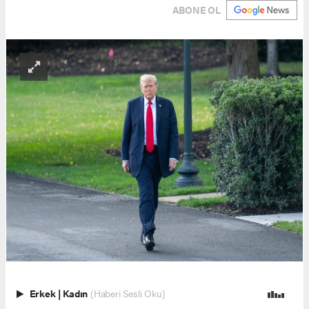
ABONE OL
Erkek
|
Kadın
(Haberi Sesli Oku)