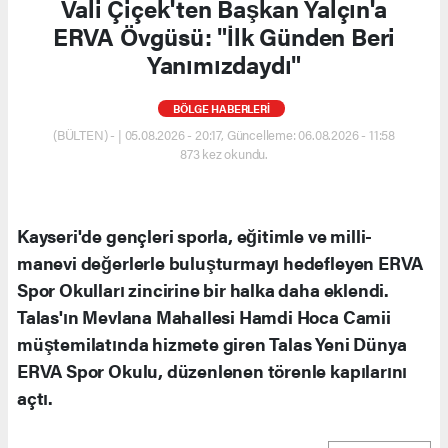
Vali Çiçek'ten Başkan Yalçın'a
ERVA Övgüsü: "İlk Günden Beri
Yanımızdaydı"
BÖLGE HABERLERİ
(BÜLTEN) - | 05.08.2026 - 20:17, Güncelleme: 06.08.2026 - 11:58
873 kez okundu.
Kayseri'de gençleri sporla, eğitimle ve milli-
manevi değerlerle buluşturmayı hedefleyen ERVA
Spor Okulları zincirine bir halka daha eklendi.
Talas'ın Mevlana Mahallesi Hamdi Hoca Camii
müştemilatında hizmete giren Talas Yeni Dünya
ERVA Spor Okulu, düzenlenen törenle kapılarını
açtı.