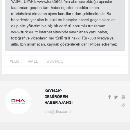
YASAL UYARI: www.turk360.tr'nin abonesi olduğu ajanslar
tarafından geçilen tüm haberler, sitenin editörlerinin
müdahalesi olmadan ajans kanallarından çekilmektedir. Bu
haberlerde yer alan hukuki muhataplar haberi geçen ajanslar
olup site yönetimi ve hiç bir editörü sorumlu tutulamaz.
www.turk360.tr internet sitesinde yayınlanan yazı, haber,
fotoğraf ve videoların her türlü telif hakkı Türk360 Medya'ya
aittir. İzin alınmadan, kaynak gösterilerek dahi iktibas edilemez.
#LGS
#MEB
#SONUÇ
KAYNAK:
DEMİRÖREN
HABER AJANSI
dha@dha.com.tr