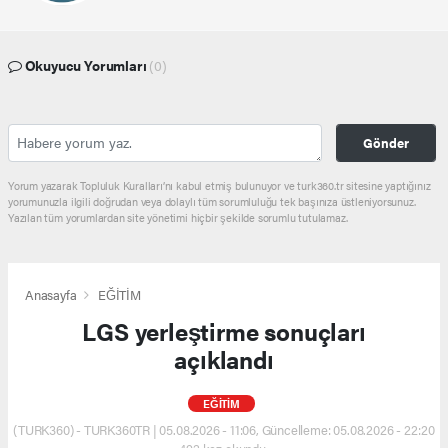
Okuyucu Yorumları
(0)
Gönder
Yorum yazarak Topluluk Kuralları’nı kabul etmiş bulunuyor ve turk360.tr sitesine yaptığınız
yorumunuzla ilgili doğrudan veya dolaylı tüm sorumluluğu tek başınıza üstleniyorsunuz.
Yazılan tüm yorumlardan site yönetimi hiçbir şekilde sorumlu tutulamaz.
Anasayfa
EĞİTİM
LGS yerleştirme sonuçları
açıklandı
EĞİTİM
(TURK360) - TURK360TR | 05.08.2026 - 11:06, Güncelleme: 05.08.2026 - 22:20