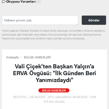
Okuyucu Yorumları
(0)
Gönder
Yorum yazarak Topluluk Kuralları’nı kabul etmiş bulunuyor ve turk360.tr sitesine yaptığınız
yorumunuzla ilgili doğrudan veya dolaylı tüm sorumluluğu tek başınıza üstleniyorsunuz.
Yazılan tüm yorumlardan site yönetimi hiçbir şekilde sorumlu tutulamaz.
Anasayfa
BÖLGE HABERLERİ
Vali Çiçek'ten Başkan Yalçın'a
ERVA Övgüsü: "İlk Günden Beri
Yanımızdaydı"
BÖLGE HABERLERİ
(BÜLTEN) - | 05.08.2026 - 20:17, Güncelleme: 06.08.2026 - 11:58
874 kez okundu.