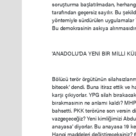
soruşturma başlatılmadan, herhang
tarafından geçersiz sayılır. Bu şeki
yöntemiyle sürdürülen uygulamalar Tü
Bu demokrasinin askıya alınmasıdır" 
'ANADOLU'DA YENİ BİR MİLLİ K
Bölücü terör örgütünün silahsızlanm
bitecek' dendi. Buna itiraz ettik ve h
karşı çıkıyorlar. YPG silah bırakaca
bırakmasının ne anlamı kaldı? MHP G
bahsetti. PKK terörüne son versin di
vazgeçeceğiz? Yeni kimliğimizi Abdu
anayasa' diyorlar. Bu anayasa 19 kez
Hangi maddeleri değiştireceksiniz? 6