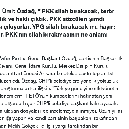
 Ümit Özdağ, "'PKK silah bırakacak, terör
tik ve haklı çıktık. PKK sözcüleri şimdi
ı çıkıyorlar. YPG silah bırakacak mı, hayır;
ır. PKK'nın silah bırakmasının ne anlamı
Zafer Partisi
Genel Başkanı Özdağ, partisinin Başkanlık
Divanı, Genel İdare Kurulu, Merkez Disiplin Kurulu
toplantıları öncesi Ankara bir otelde basın toplantısı
düzenledi. Özdağ, CHP'li belediyelere yönelik yolsuzluk
soruşturmalarına ilişkin, "Türkiye güne yine sıkıyönetim
dönemlerini, FETÖ'nün kumpaslarını hatırlatan yeni
a dışarda hiçbir CHP'li belediye başkanı kalmayacak.
a ulaşan dosyaları ise incelemeye alınmıyor. Uzun yıllar
nlığı yapan ve kendi partisinin başbakanı tarafından
 Melih Gökçek ile ilgili yargı tarafından bir