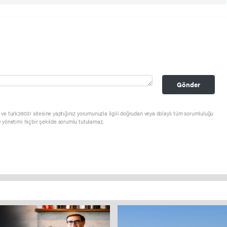
Gönder
ve turk360.tr sitesine yaptığınız yorumunuzla ilgili doğrudan veya dolaylı tüm sorumluluğu
e yönetimi hiçbir şekilde sorumlu tutulamaz.