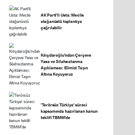
AK Parti'li Usta: Meclis
olağanüstü toplantıya
çağrılabilir
Kılıçdaroğlu'ndan Çerçeve
Yasa ve Silahsızlanma
Açıklaması: Elimizi Taşın
Altına Koyuyoruz
'Terörsüz Türkiye' süreci
kapsamında hazırlanan kanun
teklifi TBMM'de