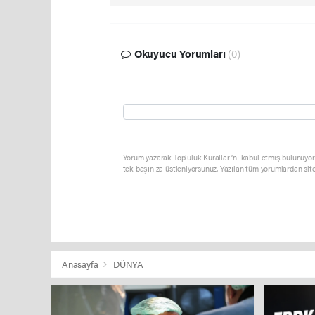
Okuyucu Yorumları
(0)
Yorum yazarak Topluluk Kuralları’nı kabul etmiş bulunuyor 
tek başınıza üstleniyorsunuz. Yazılan tüm yorumlardan sit
Anasayfa
DÜNYA