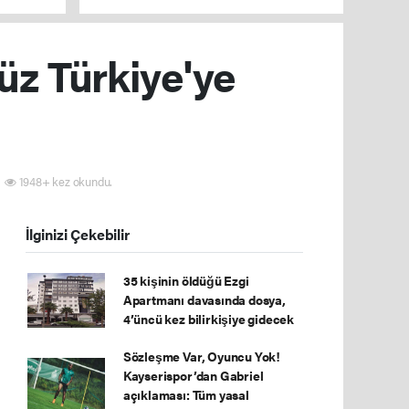
tarafı reddetti!
üz Türkiye'ye
1948+ kez okundu.
İlginizi Çekebilir
35 kişinin öldüğü Ezgi
Apartmanı davasında dosya,
4’üncü kez bilirkişiye gidecek
Sözleşme Var, Oyuncu Yok!
Kayserispor’dan Gabriel
açıklaması: Tüm yasal