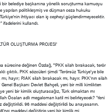
i bir belediye başkanına yönelik soruşturma kamuoyu
lde yapılan politikleşmiş ve düşman ceza hukuku
rkiye'nin ihtiyacı olan iç cepheyi güçlendirmeyecektir.
ifadelerini kullandı.
ÜLTÜR OLUŞTURMA PROJESİ'
a sürecine değinen Özdağ, "'PKK silah bırakacak, terör
aklı çıktık. PKK sözcüleri şimdi 'Terörsüz Türkiye'ye bile
k mı, hayır; PJAK silah bırakacak mı, hayır. PKK'nın silah
enel Başkanı Devlet Bahçeli, yeni bir milli kimlikten
ye yeni bir kimlik oluşturacağız, Türk olmaktan mı
llah Öcalan adlı megaloman katil mi belirleyecek? 'Yeni
 değiştirildi. 96 maddesi değiştirildi bu anayasanın.
6'ncı maddeyi değiştirip yeni bir kimlik mi