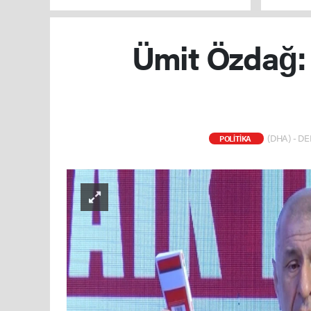
Ümit Özdağ: 
(DHA) - DE
POLİTİKA