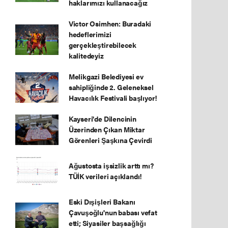
haklarımızı kullanacağız
Victor Osimhen: Buradaki
hedeflerimizi
gerçekleştirebilecek
kalitedeyiz
Melikgazi Belediyesi ev
sahipliğinde 2. Geleneksel
Havacılık Festivali başlıyor!
Kayseri'de Dilencinin
Üzerinden Çıkan Miktar
Görenleri Şaşkına Çevirdi
Ağustosta işsizlik arttı mı?
TÜİK verileri açıklandı!
Eski Dışişleri Bakanı
Çavuşoğlu'nun babası vefat
etti; Siyasiler başsağlığı