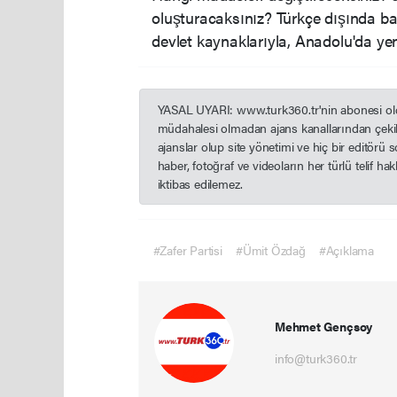
oluşturacaksınız? Türkçe dışında ba
devlet kaynaklarıyla, Anadolu'da yeni
YASAL UYARI: www.turk360.tr'nin abonesi olduğ
müdahalesi olmadan ajans kanallarından çekil
ajanslar olup site yönetimi ve hiç bir editörü
haber, fotoğraf ve videoların her türlü telif h
iktibas edilemez.
#Zafer Partisi
#Ümit Özdağ
#Açıklama
Mehmet Gençsoy
info@turk360.tr