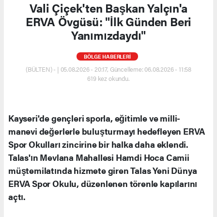
Vali Çiçek'ten Başkan Yalçın'a
ERVA Övgüsü: "İlk Günden Beri
Yanımızdaydı"
BÖLGE HABERLERİ
(BÜLTEN) - | 05.08.2026 - 20:17, Güncelleme: 06.08.2026 - 11:58
619 kez okundu.
Kayseri'de gençleri sporla, eğitimle ve milli-
manevi değerlerle buluşturmayı hedefleyen ERVA
Spor Okulları zincirine bir halka daha eklendi.
Talas'ın Mevlana Mahallesi Hamdi Hoca Camii
müştemilatında hizmete giren Talas Yeni Dünya
ERVA Spor Okulu, düzenlenen törenle kapılarını
açtı.