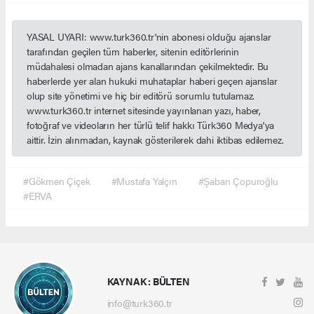
YASAL UYARI: www.turk360.tr'nin abonesi olduğu ajanslar
tarafından geçilen tüm haberler, sitenin editörlerinin
müdahalesi olmadan ajans kanallarından çekilmektedir. Bu
haberlerde yer alan hukuki muhataplar haberi geçen ajanslar
olup site yönetimi ve hiç bir editörü sorumlu tutulamaz.
www.turk360.tr internet sitesinde yayınlanan yazı, haber,
fotoğraf ve videoların her türlü telif hakkı Türk360 Medya'ya
aittir. İzin alınmadan, kaynak gösterilerek dahi iktibas edilemez.
#Gökmen Çiçek
#Mustafa Yalçın
#Şaban Çopuroğlu
#ERVA
KAYNAK : BÜLTEN
info@turk360.tr