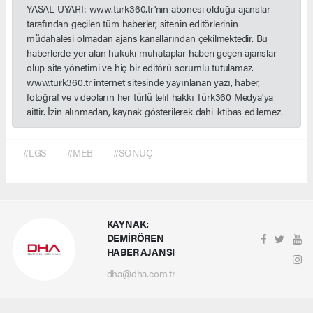
YASAL UYARI: www.turk360.tr'nin abonesi olduğu ajanslar
tarafından geçilen tüm haberler, sitenin editörlerinin
müdahalesi olmadan ajans kanallarından çekilmektedir. Bu
haberlerde yer alan hukuki muhataplar haberi geçen ajanslar
olup site yönetimi ve hiç bir editörü sorumlu tutulamaz.
www.turk360.tr internet sitesinde yayınlanan yazı, haber,
fotoğraf ve videoların her türlü telif hakkı Türk360 Medya'ya
aittir. İzin alınmadan, kaynak gösterilerek dahi iktibas edilemez.
#LGS
#MEB
#SONUÇ
KAYNAK:
DEMİRÖREN
HABER AJANSI
dha@dha.com.tr