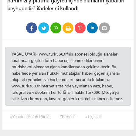
partimizi yıpratma gayreti içinde olanların çabaları
beyhudedir" ifadelerini kullandı
YASAL UYARI: www.turk360.tr'nin abonesi olduğu ajanslar
tarafından geçilen tüm haberler, sitenin editörlerinin
müdahalesi olmadan ajans kanallarından çekilmektedir. Bu
haberlerde yer alan hukuki muhataplar haberi geçen ajanslar
olup site yönetimi ve hiç bir editörü sorumlu tutulamaz.
www.turk360.tr internet sitesinde yayınlanan yazı, haber,
fotoğraf ve videoların her türlü telif hakkı Türk360 Medya'ya
aittir. İzin alınmadan, kaynak gösterilerek dahi iktibas edilemez.
#Yeniden Refah Partisi
#Kırşehir
#Teşkilatı