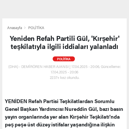
Anasayfa
POLİTİKA
Yeniden Refah Partili Gül, 'Kırşehir'
teşkilatıyla ilgili iddiaları yalanladı
POLİTİKA
(DHA) - DEMİRÖREN HABER AJANSI | 17.04.2025 - 20:06, Güncelleme:
17.04.2025 - 20:06
2237+ kez okundu.
YENİDEN Refah Partisi Teşkilatlardan Sorumlu
Genel Başkan Yardımcısı Nureddin Gül, bazı basın
yayın organlarında yer alan Kırşehir Teşkilatı'nda
peş peşe üst düzey istifalar yaşandığına ilişkin