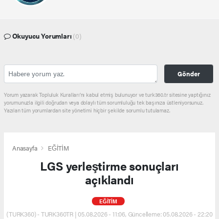
Okuyucu Yorumları
(0)
Gönder
Yorum yazarak Topluluk Kuralları’nı kabul etmiş bulunuyor ve turk360.tr sitesine yaptığınız
yorumunuzla ilgili doğrudan veya dolaylı tüm sorumluluğu tek başınıza üstleniyorsunuz.
Yazılan tüm yorumlardan site yönetimi hiçbir şekilde sorumlu tutulamaz.
Anasayfa
EĞİTİM
LGS yerleştirme sonuçları
açıklandı
EĞİTİM
(TURK360) - TURK360TR | 05.08.2026 - 11:06, Güncelleme: 05.08.2026 - 22:20