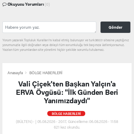
Okuyucu Yorumları
(0)
Gönder
Yorum yazarak Topluluk Kuralları’nı kabul etmiş bulunuyor ve turk360.tr sitesine yaptığınız
yorumunuzla ilgili doğrudan veya dolaylı tüm sorumluluğu tek başınıza üstleniyorsunuz.
Yazılan tüm yorumlardan site yönetimi hiçbir şekilde sorumlu tutulamaz.
Anasayfa
BÖLGE HABERLERİ
Vali Çiçek'ten Başkan Yalçın'a
ERVA Övgüsü: "İlk Günden Beri
Yanımızdaydı"
BÖLGE HABERLERİ
(BÜLTEN) - | 05.08.2026 - 20:17, Güncelleme: 06.08.2026 - 11:58
621 kez okundu.