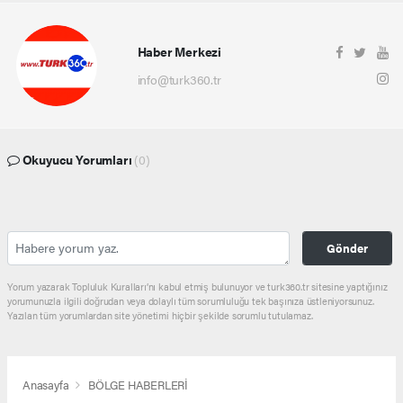
Haber Merkezi
info@turk360.tr
Okuyucu Yorumları
(0)
Gönder
Yorum yazarak Topluluk Kuralları’nı kabul etmiş bulunuyor ve turk360.tr sitesine yaptığınız
yorumunuzla ilgili doğrudan veya dolaylı tüm sorumluluğu tek başınıza üstleniyorsunuz.
Yazılan tüm yorumlardan site yönetimi hiçbir şekilde sorumlu tutulamaz.
Anasayfa
BÖLGE HABERLERİ