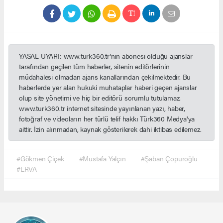
YASAL UYARI: www.turk360.tr'nin abonesi olduğu ajanslar
tarafından geçilen tüm haberler, sitenin editörlerinin
müdahalesi olmadan ajans kanallarından çekilmektedir. Bu
haberlerde yer alan hukuki muhataplar haberi geçen ajanslar
olup site yönetimi ve hiç bir editörü sorumlu tutulamaz.
www.turk360.tr internet sitesinde yayınlanan yazı, haber,
fotoğraf ve videoların her türlü telif hakkı Türk360 Medya'ya
aittir. İzin alınmadan, kaynak gösterilerek dahi iktibas edilemez.
#Gökmen Çiçek
#Mustafa Yalçın
#Şaban Çopuroğlu
#ERVA