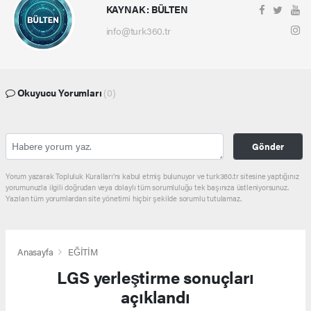
KAYNAK : BÜLTEN
info@turk360.tr
Okuyucu Yorumları
(0)
Gönder
Yorum yazarak Topluluk Kuralları’nı kabul etmiş bulunuyor ve turk360.tr sitesine yaptığınız
yorumunuzla ilgili doğrudan veya dolaylı tüm sorumluluğu tek başınıza üstleniyorsunuz.
Yazılan tüm yorumlardan site yönetimi hiçbir şekilde sorumlu tutulamaz.
Anasayfa
EĞİTİM
LGS yerleştirme sonuçları
açıklandı