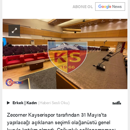
ABONE OL
Erkek
|
Kadın
(Haberi Sesli Oku)
Zecorner Kayserispor tarafından 31 Mayıs’ta
yapılacağı açıklanan seçimli olağanüstü genel
kurula katılım olmadı. Çoğunluk sağlanamaması