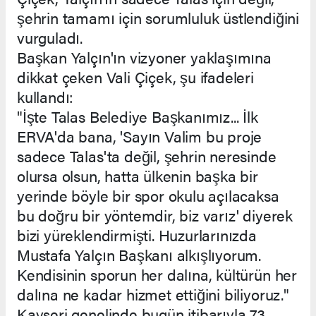
şehrin tamamı için sorumluluk üstlendiğini
vurguladı.
Başkan Yalçın'ın vizyoner yaklaşımına
dikkat çeken Vali Çiçek, şu ifadeleri
kullandı:
"İşte Talas Belediye Başkanımız... İlk
ERVA'da bana, 'Sayın Valim bu proje
sadece Talas'ta değil, şehrin neresinde
olursa olsun, hatta ülkenin başka bir
yerinde böyle bir spor okulu açılacaksa
bu doğru bir yöntemdir, biz varız' diyerek
bizi yüreklendirmişti. Huzurlarınızda
Mustafa Yalçın Başkanı alkışlıyorum.
Kendisinin sporun her dalına, kültürün her
dalına ne kadar hizmet ettiğini biliyoruz."
Kayseri genelinde bugün itibarıyla 73