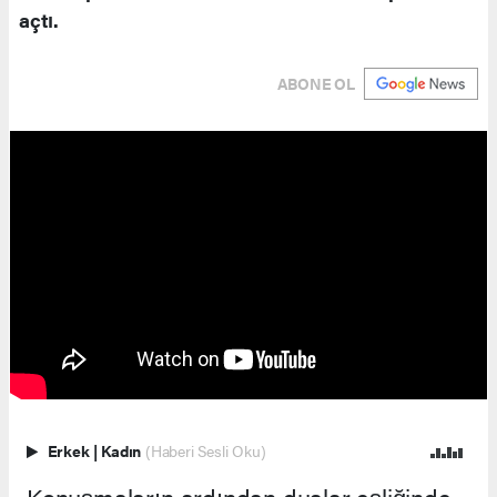
açtı.
ABONE OL
Erkek
|
Kadın
(Haberi Sesli Oku)
Konuşmaların ardından dualar eşliğinde