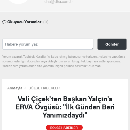
dha@dha.com.tr
Okuyucu Yorumları
(0)
Gönder
Yorum yazarak Topluluk Kuralları’nı kabul etmiş bulunuyor ve turk360.tr sitesine yaptığınız
yorumunuzla ilgili doğrudan veya dolaylı tüm sorumluluğu tek başınıza üstleniyorsunuz.
Yazılan tüm yorumlardan site yönetimi hiçbir şekilde sorumlu tutulamaz.
Anasayfa
BÖLGE HABERLERİ
Vali Çiçek'ten Başkan Yalçın'a
ERVA Övgüsü: "İlk Günden Beri
Yanımızdaydı"
BÖLGE HABERLERİ