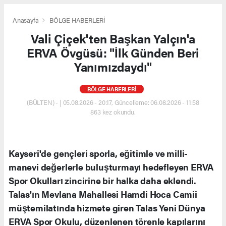
Anasayfa
BÖLGE HABERLERİ
Vali Çiçek'ten Başkan Yalçın'a
ERVA Övgüsü: "İlk Günden Beri
Yanımızdaydı"
BÖLGE HABERLERİ
(BÜLTEN) - | 05.08.2026 - 20:17, Güncelleme: 06.08.2026 - 11:58
863 kez okundu.
Kayseri'de gençleri sporla, eğitimle ve milli-
manevi değerlerle buluşturmayı hedefleyen ERVA
Spor Okulları zincirine bir halka daha eklendi.
Talas'ın Mevlana Mahallesi Hamdi Hoca Camii
müştemilatında hizmete giren Talas Yeni Dünya
ERVA Spor Okulu, düzenlenen törenle kapılarını