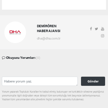
DEMİRÖREN
HABER AJANSI
dha@dha.com.tr
Okuyucu Yorumları
(0)
Gönder
Yorum yazarak Topluluk Kuralları’nı kabul etmiş bulunuyor ve turk360.tr sitesine yaptığınız
yorumunuzla ilgili doğrudan veya dolaylı tüm sorumluluğu tek başınıza üstleniyorsunuz.
Yazılan tüm yorumlardan site yönetimi hiçbir şekilde sorumlu tutulamaz.