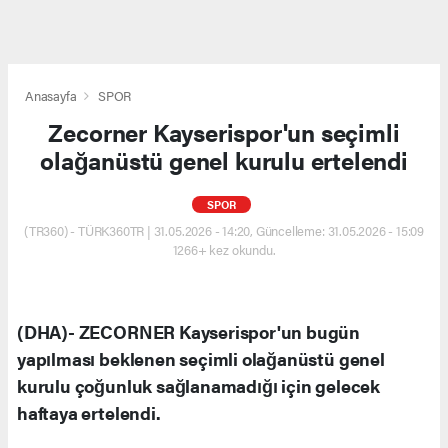
Anasayfa
SPOR
Zecorner Kayserispor'un seçimli
olağanüstü genel kurulu ertelendi
SPOR
(TR360) - TÜRK360TR | 31.05.2026 - 14:20, Güncelleme: 31.05.2026 - 15:09
1266+ kez okundu.
(DHA)- ZECORNER Kayserispor'un bugün
yapılması beklenen seçimli olağanüstü genel
kurulu çoğunluk sağlanamadığı için gelecek
haftaya ertelendi.