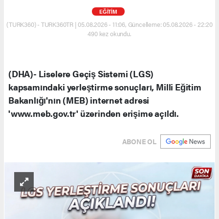
EĞİTİM
(TURK360) - TURK360TR | 05.08.2026 - 11:06, Güncelleme: 05.08.2026 - 22:20
490 kez okundu.
(DHA)- Liselere Geçiş Sistemi (LGS)
kapsamındaki yerleştirme sonuçları, Milli Eğitim
Bakanlığı'nın (MEB) internet adresi
'www.meb.gov.tr' üzerinden erişime açıldı.
ABONE OL