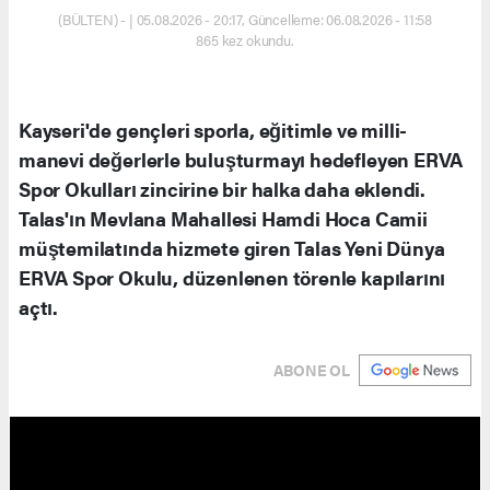
(BÜLTEN) - | 05.08.2026 - 20:17, Güncelleme: 06.08.2026 - 11:58
865 kez okundu.
Kayseri'de gençleri sporla, eğitimle ve milli-
manevi değerlerle buluşturmayı hedefleyen ERVA
Spor Okulları zincirine bir halka daha eklendi.
Talas'ın Mevlana Mahallesi Hamdi Hoca Camii
müştemilatında hizmete giren Talas Yeni Dünya
ERVA Spor Okulu, düzenlenen törenle kapılarını
açtı.
ABONE OL