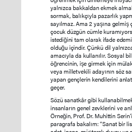
yalnızca bakkaldan ekmek almak,
sormak, balıkçıyla pazarlık yapma
sayılmaz. Ama 2 yaşına gelmiş 
çocuk düzgün cümle kuramıyorsa
istediğini tam olarak ifade edemi
olduğu içindir. Çünkü dil yalnı
amacıyla da kullanılır. Sosyal bili
öğrencinin, işe girmek için müla
veya milletvekili adayının söz san
yapan gençlerin kendilerini anlat
geçer.
Sözü sanatkâr gibi kullanabilmek i
insanların genel zevklerini ve anla
Örneğin, Prof. Dr. Muhittin Serin
paragrafa bakalım: “Sanat bir li
adet, inanç, müşterek duygu ve d