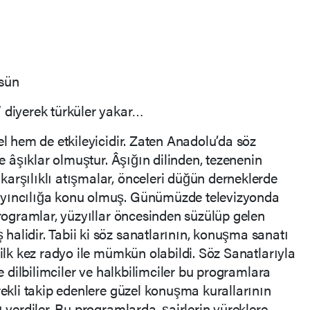
sün
 diyerek türküler yakar…
el hem de etkileyicidir. Zaten Anadolu’da söz
le âşıklar olmuştur. Âşığın dilinden, tezenenin
arşılıklı atışmalar, önceleri düğün derneklerde
ayıncılığa konu olmuş. Günümüzde televizyonda
programlar, yüzyıllar öncesinden süzülüp gelen
alidir. Tabii ki söz sanatlarının, konuşma sanatı
 ilk kez radyo ile mümkün olabildi. Söz Sanatlarıyla
ce dilbilimciler ve halkbilimciler bu programlara
rekli takip edenlere güzel konuşma kurallarının
ı verdiler. Bu programlarda, şairlerin yüreklere