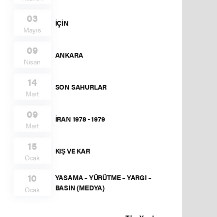
03
İÇİN
Mayıs
09
ANKARA
Nisan
14
SON SAHURLAR
Mart
09
İRAN 1978 - 1979
Mart
15
KIŞ VE KAR
Ocak
10
YASAMA – YÜRÜTME – YARGI –
BASIN (MEDYA)
Ocak