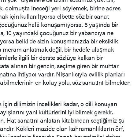
 dolmuşta ineceği yeri söylemek, birine adres
k için kullanılıyorsa elbette söz bir sanat
çocuğunuz halâ konuşamıyorsa, 5 yaşında bir
, 10 yaşındaki çocuğunuz bir yabancıya ne
yorsa belki de sizin konuşmanızda bir eksiklik
zca meram anlatmak değil, bir hedefe ulaşmak
mlerle ilgili bir derste sözlüye kalkan bir
kata alınan bir gencin, seçime giren bir muhtar
atına ihtiyacı vardır. Nişanlısıyla evlilik planları
abilmelerinin en kolay yolu, söz sanatını bilmekten
çin dilimizin incelikleri kadar, o dili konuşan
yışlarını yani kültürlerini iyi bilmek gerekir.
’in, Hat sanatını anlatan kitabından seçtiğimiz şu
sandır. Kökleri mazide olan kahramanlıkların örf,
üşüncelerin lisanıdır. Sanat, beynelmilel değer