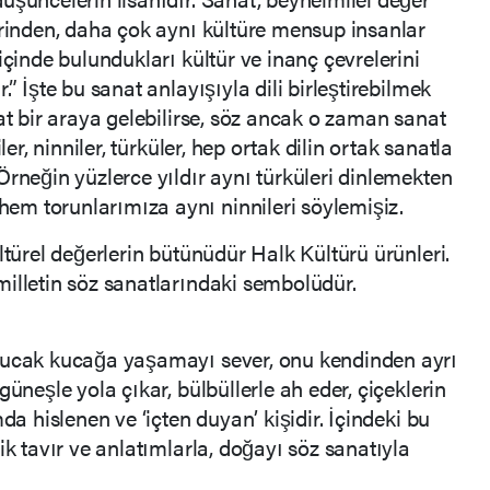
erinden, daha çok aynı kültüre mensup insanlar
içinde bulundukları kültür ve inanç çevrelerini
” İşte bu sanat anlayışıyla dili birleştirebilmek
at bir araya gelebilirse, söz ancak o zaman sanat
ler, ninniler, türküler, hep ortak dilin ortak sanatla
Örneğin yüzlerce yıldır aynı türküleri dinlemekten
m torunlarımıza aynı ninnileri söylemişiz.
ltürel değerlerin bütünüdür Halk Kültürü ürünleri.
su, milletin söz sanatlarındaki sembolüdür.
kucak kucağa yaşamayı sever, onu kendinden ayrı
güneşle yola çıkar, bülbüllerle ah eder, çiçeklerin
da hislenen ve ‘içten duyan’ kişidir. İçindeki bu
ik tavır ve anlatımlarla, doğayı söz sanatıyla