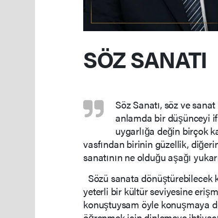
SÖZ SANATI
Söz Sanatı, söz ve sanat
anlamda bir düşünceyi if
uygarlığa değin birçok ka
vasfından birinin güzellik, diğeri
sanatının ne olduğu aşağı yukarı
Sözü sanata dönüştürebilecek kiş
yeterli bir kültür seviyesine eri
konuştuysam öyle konuşmaya dev
öğrenmek için dinlemeye ihtiyac