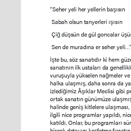
“Seher yeli her yellerin başısın
Sabah olsun tanyerleri ışısın
Çiğ düşsün de gül goncalar üşü
Sen de muradına er seher yeli…”
İşte bu, söz sanatıdır ki hem güz
sanatının ilk ustaları da genellik
vuruşuyla yükselen nağmeler ve k
halka ulaşmış, daha sonra da y
izlediğimiz Âşıklar Meclisi gibi 
ortak sanatın günümüze ulaşmış h
halinde geniş kitlelere ulaşması,
ilgili nice programlar yapıldı, ni
katıldı. Onlar, bu programları sü
birçok detayını keşfetme fırsatın