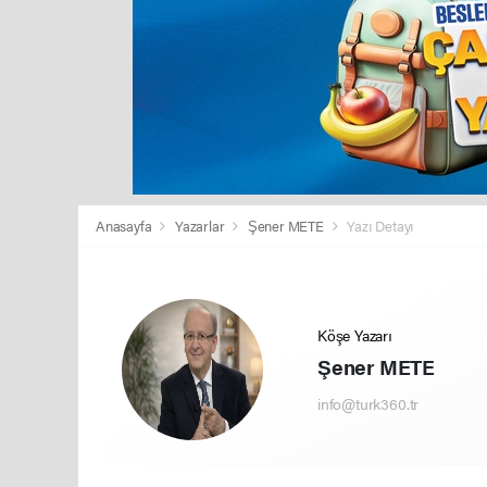
Anasayfa
Yazarlar
Şener METE
Yazı Detayı
Köşe Yazarı
Şener METE
info@turk360.tr