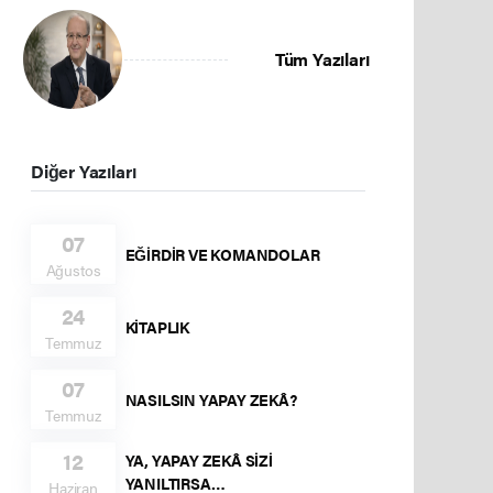
Tüm Yazıları
Diğer Yazıları
07
EĞİRDİR VE KOMANDOLAR
Ağustos
24
KİTAPLIK
Temmuz
07
NASILSIN YAPAY ZEKÂ?
Temmuz
12
YA, YAPAY ZEKÂ SİZİ
YANILTIRSA…
Haziran