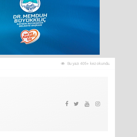
Bu yazı 405+ kez okundu.