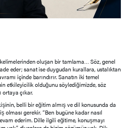
 kelimelerinden oluşan bir tamlama… Söz, genel
ade eder; sanat ise duygudan kurallara, ustalıktan
vramı içinde barındırır. Sanatın iki temel
nin etkileyicilik olduğunu söylediğimizde, söz
 ortaya çıkar.
inin, belli bir eğitim almış ve dil konusunda da
şmiş olması gerekir. “Ben bugüne kadar nasıl
am ederim. Dille ilgili eğitime, konuşmayı
ım yok” diyenlere de bizim sözümüz yok. Dil;