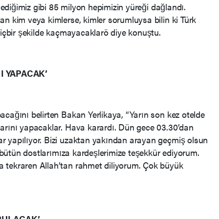
 Dediğimiz gibi 85 milyon hepimizin yüreği dağlandı.
an kim veya kimlerse, kimler sorumluysa bilin ki Türk
hiçbir şekilde kaçmayacaklarö diye konuştu.
I YAPACAK’
acağını belirten Bakan Yerlikaya, “Yarın son kez otelde
larını yapacaklar. Hava karardı. Dün gece 03.30’dan
r yapılıyor. Bizi uzaktan yakından arayan geçmiş olsun
an bütün dostlarımıza kardeşlerimize teşekkür ediyorum.
 tekraren Allah’tan rahmet diliyorum. Çok büyük
BULACAK’