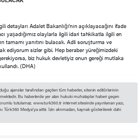
ilgili detayları Adalet Bakanlığı’nın açıklayacağını ifade
yaşadığımız olaylarla ilgili idari tahkikatla ilgili en
ların tamamı yanıtını bulacak. Adli soruşturma ve
k ediyorum sizler gibi. Hep beraber yüreğimizdeki
gerekiyorsa, biz hukuk devletiyiz onun gereği mutlaka
kullandı. (DHA)
u ajanslar tarafından geçilen tüm haberler, sitenin editörlerinin
mektedir. Bu haberlerde yer alan hukuki muhataplar haberi geçen
 sorumlu tutulamaz. www.turk360.tr internet sitesinde yayınlanan yazı,
akkı Türk360 Medya'ya aittir. İzin alınmadan, kaynak gösterilerek dahi