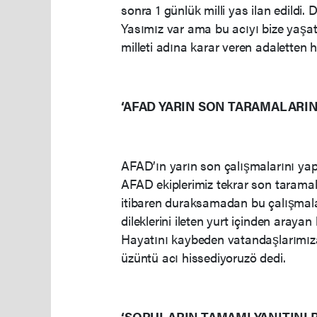
sonra 1 günlük milli yas ilan edildi.
Yasımız var ama bu acıyı bize yaşat
milleti adına karar veren adaletten 
‘AFAD YARIN SON TARAMALARIN
AFAD’ın yarın son çalışmalarını yap
AFAD ekiplerimiz tekrar son tarama
itibaren duraksamadan bu çalışmala
dileklerini ileten yurt içinden aray
Hayatını kaybeden vatandaşlarımıza
üzüntü acı hissediyoruzö dedi.
‘SORULARIN TAMAMI YANITINI 