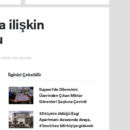
 ilişkin
u
4928+ kez okundu.
İlginizi Çekebilir
Kayseri'de Dilencinin
Üzerinden Çıkan Miktar
Görenleri Şaşkına Çevirdi
35 kişinin öldüğü Ezgi
Apartmanı davasında dosya,
4’üncü kez bilirkişiye gidecek