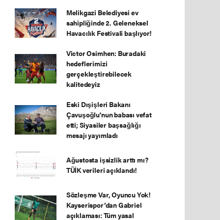
Melikgazi Belediyesi ev
sahipliğinde 2. Geleneksel
Havacılık Festivali başlıyor!
Victor Osimhen: Buradaki
hedeflerimizi
gerçekleştirebilecek
kalitedeyiz
Eski Dışişleri Bakanı
Çavuşoğlu'nun babası vefat
etti; Siyasiler başsağlığı
mesajı yayımladı
Ağustosta işsizlik arttı mı?
TÜİK verileri açıklandı!
Sözleşme Var, Oyuncu Yok!
Kayserispor’dan Gabriel
açıklaması: Tüm yasal