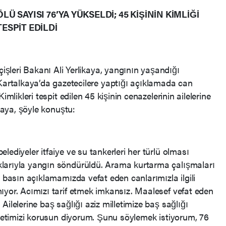
ÖLÜ SAYISI 76’YA YÜKSELDİ; 45 KİŞİNİN KİMLİĞİ
TESPİT EDİLDİ
İçişleri Bakanı Ali Yerlikaya, yangının yaşandığı
Kartalkaya’da gazetecilere yaptığı açıklamada can
imlikleri tespit edilen 45 kişinin cenazelerinin ailelerine
ikaya, şöyle konuştu:
lediyeler itfaiye ve su tankerleri her türlü olması
larıyla yangın söndürüldü. Arama kurtarma çalışmaları
i basın açıklamamızda vefat eden canlarımızla ilgili
ıyor. Acımızı tarif etmek imkansız. Maalesef vefat eden
ilelerine baş sağlığı aziz milletimize baş sağlığı
lletimizi korusun diyorum. Şunu söylemek istiyorum, 76