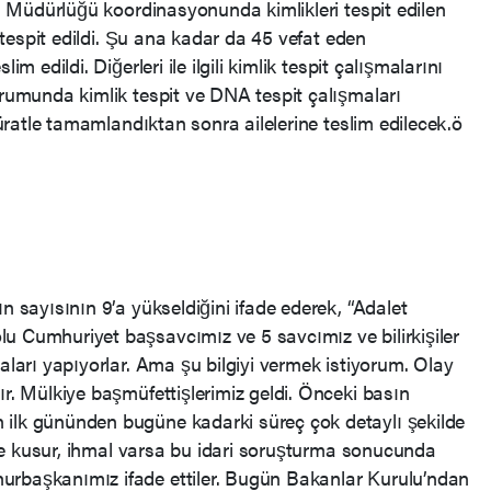
 İl Müdürlüğü koordinasyonunda kimlikleri tespit edilen
i tespit edildi. Şu ana kadar da 45 vefat eden
im edildi. Diğerleri ile ilgili kimlik tespit çalışmalarını
urumunda kimlik tespit ve DNA tespit çalışmaları
 süratle tamamlandıktan sonra ailelerine teslim edilecek.ö
n sayısının 9’a yükseldiğini ifade ederek, “Adalet
u Cumhuriyet başsavcımız ve 5 savcımız ve bilirkişiler
maları yapıyorlar. Ama şu bilgiyi vermek istiyorum. Olay
ır. Mülkiye başmüfettişlerimiz geldi. Önceki basın
 ilk gününden bugüne kadarki süreç çok detaylı şekilde
li ne kusur, ihmal varsa bu idari soruşturma sonucunda
urbaşkanımız ifade ettiler. Bugün Bakanlar Kurulu’ndan