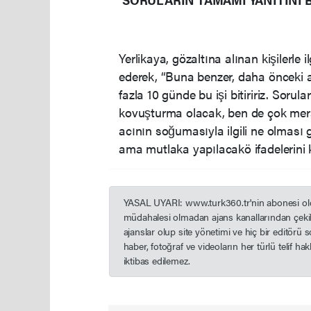
Yerlikaya, gözaltına alınan kişilerle 
ederek, “Buna benzer, daha önceki acı 
fazla 10 günde bu işi bitiririz. Soru
kovuşturma olacak, ben de çok mera
acının soğumasıyla ilgili ne olması 
ama mutlaka yapılacakö ifadelerini 
YASAL UYARI: www.turk360.tr'nin abonesi olduğ
müdahalesi olmadan ajans kanallarından çekil
ajanslar olup site yönetimi ve hiç bir editörü
haber, fotoğraf ve videoların her türlü telif h
iktibas edilemez.