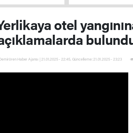
verilmeyecek
erlikaya otel yangınına
açıklamalarda bulund
emirören Haber Ajansı | 21.01.2025 - 22:45, Güncelleme: 21.01.2025 - 23:23