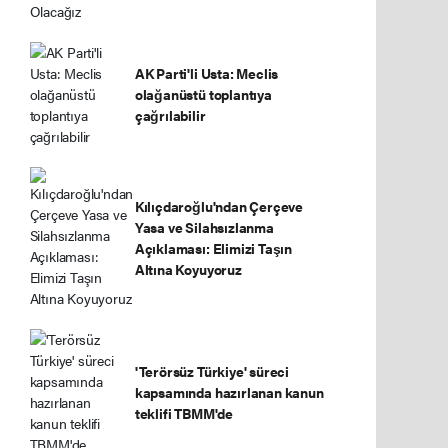
AK Parti'li Usta: Meclis
olağanüstü toplantıya
çağrılabilir
Kılıçdaroğlu'ndan Çerçeve
Yasa ve Silahsızlanma
Açıklaması: Elimizi Taşın
Altına Koyuyoruz
'Terörsüz Türkiye' süreci
kapsamında hazırlanan kanun
teklifi TBMM'de