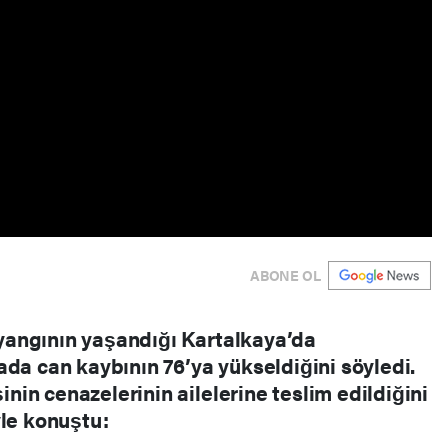
ABONE OL
, yangının yaşandığı Kartalkaya’da
ada can kaybının 76’ya yükseldiğini söyledi.
şinin cenazelerinin ailelerine teslim edildiğini
yle konuştu: