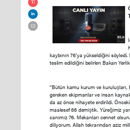
kaybının 76’ya yükseldiğini söyledi. K
teslim edildiğini belirlen Bakan Yerl
“Bütün kamu kurum ve kuruluşları, be
gereken ekipmanlar ve insan kaynak
da az önce nihayete erdirildi. Öncek
maalesef 66 demiştik. Yüreğimiz yan
canımız 76. Mekanları cennet olsun. A
diliyorum. Allah tekrarından aziz mi