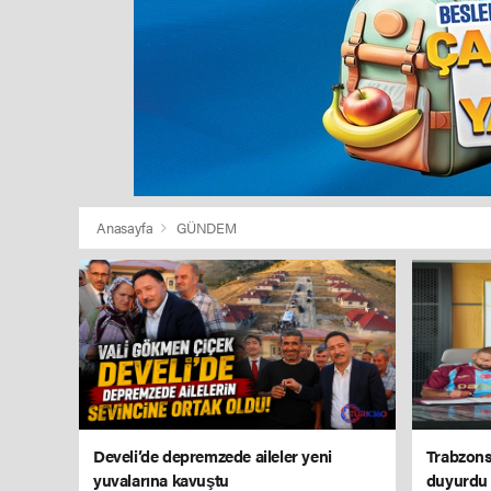
Anasayfa
GÜNDEM
Develi’de depremzede aileler yeni
Trabzons
yuvalarına kavuştu
duyurdu