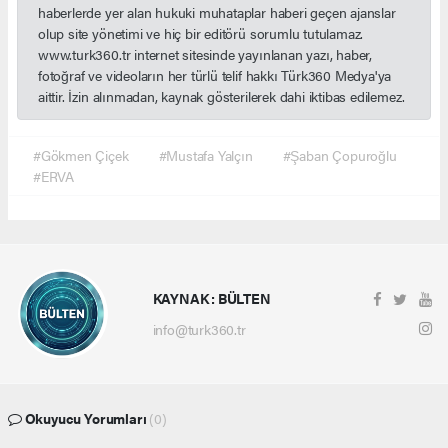
haberlerde yer alan hukuki muhataplar haberi geçen ajanslar
olup site yönetimi ve hiç bir editörü sorumlu tutulamaz.
www.turk360.tr internet sitesinde yayınlanan yazı, haber,
fotoğraf ve videoların her türlü telif hakkı Türk360 Medya'ya
aittir. İzin alınmadan, kaynak gösterilerek dahi iktibas edilemez.
#Gökmen Çiçek
#Mustafa Yalçın
#Şaban Çopuroğlu
#ERVA
KAYNAK : BÜLTEN
info@turk360.tr
Okuyucu Yorumları
(0)