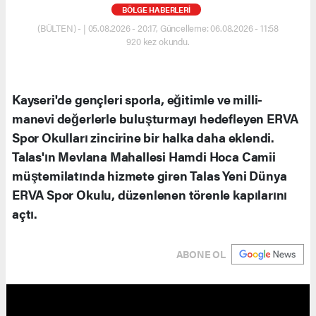
BÖLGE HABERLERİ
(BÜLTEN) - | 05.08.2026 - 20:17, Güncelleme: 06.08.2026 - 11:58
920 kez okundu.
Kayseri'de gençleri sporla, eğitimle ve milli-
manevi değerlerle buluşturmayı hedefleyen ERVA
Spor Okulları zincirine bir halka daha eklendi.
Talas'ın Mevlana Mahallesi Hamdi Hoca Camii
müştemilatında hizmete giren Talas Yeni Dünya
ERVA Spor Okulu, düzenlenen törenle kapılarını
açtı.
ABONE OL