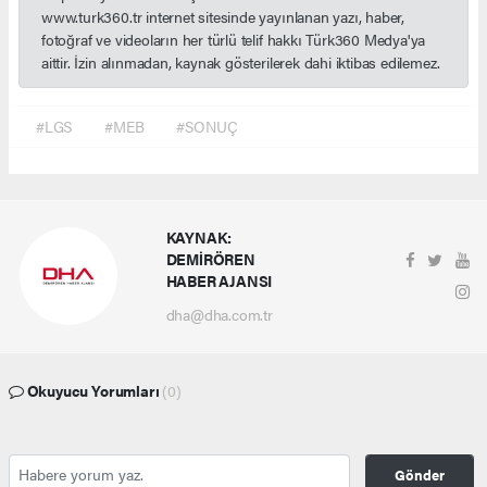
www.turk360.tr internet sitesinde yayınlanan yazı, haber,
fotoğraf ve videoların her türlü telif hakkı Türk360 Medya'ya
aittir. İzin alınmadan, kaynak gösterilerek dahi iktibas edilemez.
#LGS
#MEB
#SONUÇ
KAYNAK:
DEMİRÖREN
HABER AJANSI
dha@dha.com.tr
Okuyucu Yorumları
(0)
Gönder