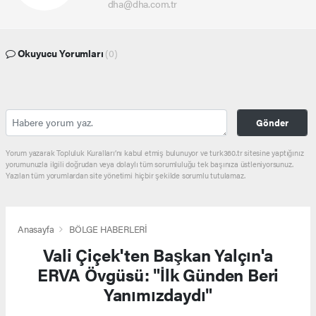
dha@dha.com.tr
Okuyucu Yorumları
(0)
Gönder
Yorum yazarak Topluluk Kuralları’nı kabul etmiş bulunuyor ve turk360.tr sitesine yaptığınız
yorumunuzla ilgili doğrudan veya dolaylı tüm sorumluluğu tek başınıza üstleniyorsunuz.
Yazılan tüm yorumlardan site yönetimi hiçbir şekilde sorumlu tutulamaz.
Anasayfa
BÖLGE HABERLERİ
Vali Çiçek'ten Başkan Yalçın'a
ERVA Övgüsü: "İlk Günden Beri
Yanımızdaydı"