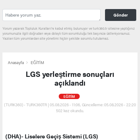
Gönder
Yorum yazarak Topluluk Kuralları’nı kabul etmiş bulunuyor ve turk360.tr sitesine yaptığınız
yorumunuzla ilgili doğrudan veya dolaylı tüm sorumluluğu tek başınıza üstleniyorsunuz.
Yazılan tüm yorumlardan site yönetimi hiçbir şekilde sorumlu tutulamaz.
Anasayfa
EĞİTİM
LGS yerleştirme sonuçları
açıklandı
EĞİTİM
(TURK360) - TURK360TR | 05.08.2026 - 11:06, Güncelleme: 05.08.2026 - 22:20
502 kez okundu.
(DHA)- Liselere Geçiş Sistemi (LGS)