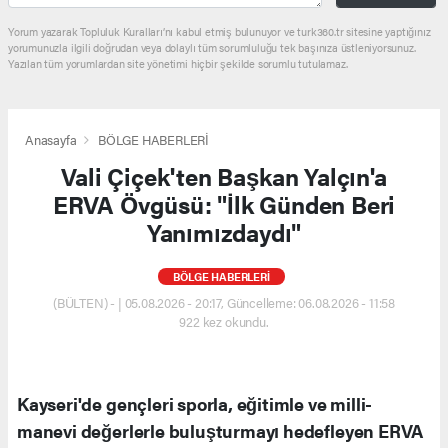
Yorum yazarak Topluluk Kuralları’nı kabul etmiş bulunuyor ve turk360.tr sitesine yaptığınız
yorumunuzla ilgili doğrudan veya dolaylı tüm sorumluluğu tek başınıza üstleniyorsunuz.
Yazılan tüm yorumlardan site yönetimi hiçbir şekilde sorumlu tutulamaz.
Anasayfa
BÖLGE HABERLERİ
Vali Çiçek'ten Başkan Yalçın'a
ERVA Övgüsü: "İlk Günden Beri
Yanımızdaydı"
BÖLGE HABERLERİ
(BÜLTEN) - | 05.08.2026 - 20:17, Güncelleme: 06.08.2026 - 11:58
922 kez okundu.
Kayseri'de gençleri sporla, eğitimle ve milli-
manevi değerlerle buluşturmayı hedefleyen ERVA