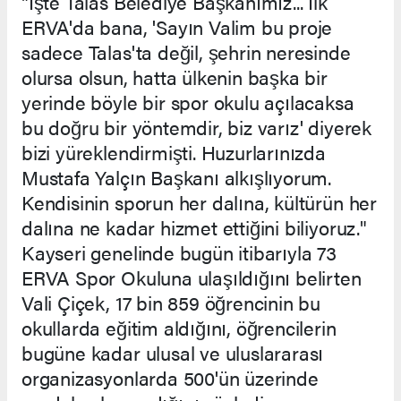
"İşte Talas Belediye Başkanımız... İlk
ERVA'da bana, 'Sayın Valim bu proje
sadece Talas'ta değil, şehrin neresinde
olursa olsun, hatta ülkenin başka bir
yerinde böyle bir spor okulu açılacaksa
bu doğru bir yöntemdir, biz varız' diyerek
bizi yüreklendirmişti. Huzurlarınızda
Mustafa Yalçın Başkanı alkışlıyorum.
Kendisinin sporun her dalına, kültürün her
dalına ne kadar hizmet ettiğini biliyoruz."
Kayseri genelinde bugün itibarıyla 73
ERVA Spor Okuluna ulaşıldığını belirten
Vali Çiçek, 17 bin 859 öğrencinin bu
okullarda eğitim aldığını, öğrencilerin
bugüne kadar ulusal ve uluslararası
organizasyonlarda 500'ün üzerinde