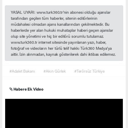
YASAL UYARI: www.turk360.tr'nin abonesi olduğu ajanslar
tarafından geçilen tüm haberler, sitenin editörlerinin
müdahalesi olmadan ajans kanallarından çekilmektedir. Bu
haberlerde yer alan hukuki muhataplar haberi geçen ajanslar
olup site yönetimi ve hiç bir editörü sorumlu tutulamaz.
www.turk360.tr internet sitesinde yayınlanan yazı, haber,
fotoğraf ve videoların her türlü telif hakkı Türk360 Medya'ya
aittir. İzin alınmadan, kaynak gösterilerek dahi iktibas edilemez.
#Adalet Bakanı
#Akın Gürlek
#Terörsüz Türkiye
Habere Ek Video