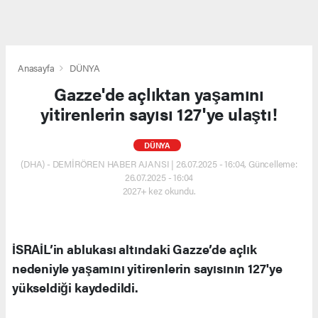
Anasayfa
DÜNYA
Gazze'de açlıktan yaşamını
yitirenlerin sayısı 127'ye ulaştı!
DÜNYA
(DHA) - DEMİRÖREN HABER AJANSI | 26.07.2025 - 16:04, Güncelleme:
26.07.2025 - 16:04
2027+ kez okundu.
İSRAİL’in ablukası altındaki Gazze’de açlık
nedeniyle yaşamını yitirenlerin sayısının 127'ye
yükseldiği kaydedildi.