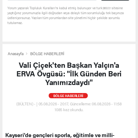
Yorum yazarak Topluluk Kuralları’nı kabul etmiş bulunuyor ve turk360.tr sitesine
yaptığınız yorumunuzla ilgili doğrudan veya dolaylı tüm sorumluluğu tek başınıza
üstleniyorsunuz. Yazılan tüm yorumlardan site yönetimi hiçbir şekilde sorumlu
tutulamaz.
Anasayfa
BÖLGE HABERLERİ
Vali Çiçek'ten Başkan Yalçın'a
ERVA Övgüsü: "İlk Günden Beri
Yanımızdaydı"
BÖLGE HABERLERİ
(BÜLTEN) - | 05.08.2026 - 20:17, Güncelleme: 06.08.2026 - 11:58
1085 kez okundu.
Kayseri'de gençleri sporla, eğitimle ve milli-