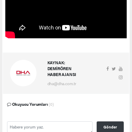
KAYNAK:
DEMİRÖREN
HABER AJANSI
dha@dha.com.tr
Okuyucu Yorumları
(0)
Gönder