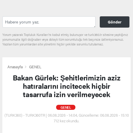
Gönder
Yorum yazarak Topluluk Kuralları’nı kabul etmiş bulunuyor ve turk360.tr sitesine yaptığınız
yorumunuzla ilgili doğrudan veya dolaylı tüm sorumluluğu tek başınıza üstleniyorsunuz.
Yazılan tüm yorumlardan site yönetimi hiçbir şekilde sorumlu tutulamaz.
Anasayfa
GENEL
Bakan Gürlek: Şehitlerimizin aziz
hatıralarını incitecek hiçbir
tasarrufa izin verilmeyecek
GENEL
(TURK360) - TURK360TR | 06.08.2026 - 14:04, Güncelleme: 06.08.2026 - 15:10
712 kez okundu.