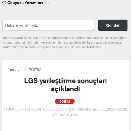
Okuyucu Yorumları
(0)
Gönder
Yorum yazarak Topluluk Kuralları’nı kabul etmiş bulunuyor ve turk360.tr sitesine yaptığınız
yorumunuzla ilgili doğrudan veya dolaylı tüm sorumluluğu tek başınıza üstleniyorsunuz.
Yazılan tüm yorumlardan site yönetimi hiçbir şekilde sorumlu tutulamaz.
Anasayfa
EĞİTİM
LGS yerleştirme sonuçları
açıklandı
EĞİTİM
(TURK360) - TURK360TR | 05.08.2026 - 11:06, Güncelleme: 05.08.2026 - 22:20
403 kez okundu.