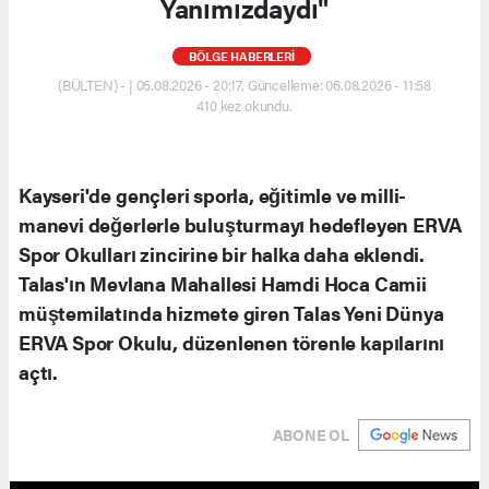
Yanımızdaydı"
BÖLGE HABERLERİ
(BÜLTEN) - | 05.08.2026 - 20:17, Güncelleme: 06.08.2026 - 11:58
410 kez okundu.
Kayseri'de gençleri sporla, eğitimle ve milli-
manevi değerlerle buluşturmayı hedefleyen ERVA
Spor Okulları zincirine bir halka daha eklendi.
Talas'ın Mevlana Mahallesi Hamdi Hoca Camii
müştemilatında hizmete giren Talas Yeni Dünya
ERVA Spor Okulu, düzenlenen törenle kapılarını
açtı.
ABONE OL