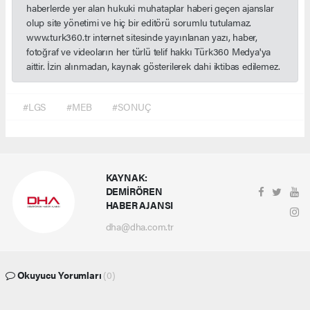
haberlerde yer alan hukuki muhataplar haberi geçen ajanslar
olup site yönetimi ve hiç bir editörü sorumlu tutulamaz.
www.turk360.tr internet sitesinde yayınlanan yazı, haber,
fotoğraf ve videoların her türlü telif hakkı Türk360 Medya'ya
aittir. İzin alınmadan, kaynak gösterilerek dahi iktibas edilemez.
#LGS
#MEB
#SONUÇ
KAYNAK:
DEMİRÖREN
HABER AJANSI
dha@dha.com.tr
Okuyucu Yorumları
(0)