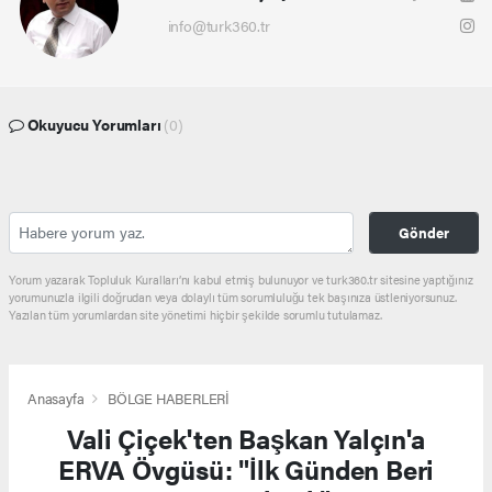
info@turk360.tr
Okuyucu Yorumları
(0)
Gönder
Yorum yazarak Topluluk Kuralları’nı kabul etmiş bulunuyor ve turk360.tr sitesine yaptığınız
yorumunuzla ilgili doğrudan veya dolaylı tüm sorumluluğu tek başınıza üstleniyorsunuz.
Yazılan tüm yorumlardan site yönetimi hiçbir şekilde sorumlu tutulamaz.
Anasayfa
BÖLGE HABERLERİ
Vali Çiçek'ten Başkan Yalçın'a
ERVA Övgüsü: "İlk Günden Beri