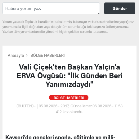
Gönder
Yorum yazarak Topluluk Kuralları’nı kabul etmiş bulunuyor ve turk360.tr sitesine yaptığınız
yorumunuzla ilgili doğrudan veya dolaylı tüm sorumluluğu tek başınıza üstleniyorsunuz.
Yazılan tüm yorumlardan site yönetimi hiçbir şekilde sorumlu tutulamaz.
Anasayfa
BÖLGE HABERLERİ
Vali Çiçek'ten Başkan Yalçın'a
ERVA Övgüsü: "İlk Günden Beri
Yanımızdaydı"
BÖLGE HABERLERİ
(BÜLTEN) - | 05.08.2026 - 20:17, Güncelleme: 06.08.2026 - 11:58
412 kez okundu.
Kayseri'de gençleri sporla, eğitimle ve milli-