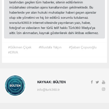
tarafından geçilen tüm haberler, sitenin editörlerinin
müdahalesi olmadan ajans kanallarından çekilmektedir. Bu
haberlerde yer alan hukuki muhataplar haberi geçen ajanslar
olup site yönetimi ve hiç bir editörü sorumlu tutulamaz.
www.turk360.tr internet sitesinde yayınlanan yazı, haber,
fotoğraf ve videoların her türlü telif hakkı Türk360 Medya'ya
aittir. İzin alınmadan, kaynak gösterilerek dahi iktibas edilemez.
#Gökmen Çiçek
#Mustafa Yalçın
#Şaban Çopuroğlu
#ERVA
KAYNAK : BÜLTEN
info@turk360.tr