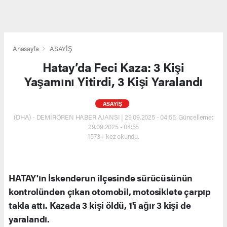
Anasayfa
ASAYİŞ
Hatay’da Feci Kaza: 3 Kişi
Yaşamını Yitirdi, 3 Kişi Yaralandı
ASAYİŞ
(DHA) - DEMİRÖREN HABER AJANSI | 29.09.2025 - 04:55, Güncelleme:
29.09.2025 - 04:55
1573+ kez okundu.
HATAY'ın İskenderun ilçesinde sürücüsünün
kontrolünden çıkan otomobil, motosiklete çarpıp
takla attı. Kazada 3 kişi öldü, 1'i ağır 3 kişi de
yaralandı.