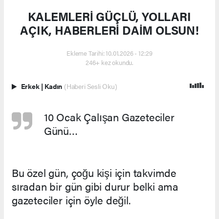
KALEMLERİ GÜÇLÜ, YOLLARI
AÇIK, HABERLERİ DAİM OLSUN!
Ekleme Tarihi: 10.01.2026 - 12:29
246+ kez okundu.
Erkek
|
Kadın
(Haberi Sesli Oku)
10 Ocak Çalışan Gazeteciler
Günü…
Bu özel gün, çoğu kişi için takvimde
sıradan bir gün gibi durur belki ama
gazeteciler için öyle değil.