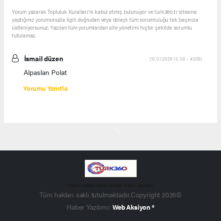
Yorum yazarak Topluluk Kuralları’nı kabul etmiş bulunuyor ve turk360.tr sitesine
yaptığınız yorumunuzla ilgili doğrudan veya dolaylı tüm sorumluluğu tek başınıza
üstleniyorsunuz. Yazılan tüm yorumlardan site yönetimi hiçbir şekilde sorumlu
tutulamaz.
İsmail düzen
(10.01.2026 13:38 - #209)
Alpaslan Polat
Yorumu Yanıtla
haber paketi
haber scripti
haber yazılımı
Tüm hakları saklı tutulmaktadır.Copyright 2026©
Haber Yazılımı:
Web Aksiyon ®