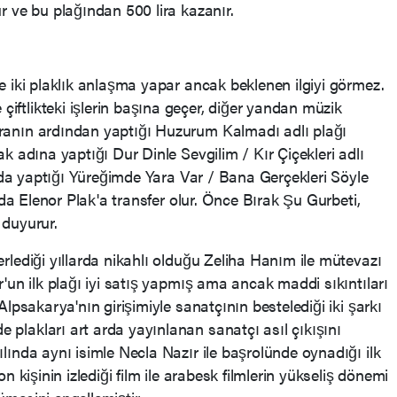
ur ve bu plağından 500 lira kazanır.
le iki plaklık anlaşma yapar ancak beklenen ilgiyi görmez.
iftlikteki işlerin başına geçer, diğer yandan müzik
aranın ardından yaptığı Huzurum Kalmadı adlı plağı
ak adına yaptığı Dur Dinle Sevgilim / Kır Çiçekleri adlı
lında yaptığı Yüreğimde Yara Var / Bana Gerçekleri Söyle
ında Elenor Plak'a transfer olur. Önce Bırak Şu Gurbeti,
 duyurur.
erlediği yıllarda nikahlı olduğu Zeliha Hanım ile mütevazı
r'un ilk plağı iyi satış yapmış ama ancak maddi sıkıntıları
 Alpsakarya'nın girişimiyle sanatçının bestelediği iki şarkı
 plakları art arda yayınlanan sanatçı asıl çıkışını
ılında aynı isimle Necla Nazır ile başrolünde oynadığı ilk
on kişinin izlediği film ile arabesk filmlerin yükseliş dönemi