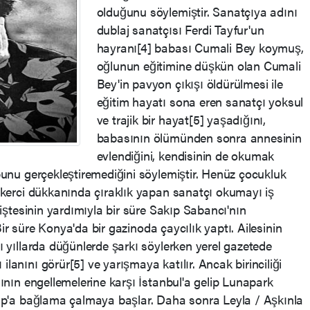
olduğunu söylemiştir. Sanatçıya adını
dublaj sanatçısı Ferdi Tayfur'un
hayranı[4] babası Cumali Bey koymuş,
oğlunun eğitimine düşkün olan Cumali
Bey'in pavyon çıkışı öldürülmesi ile
eğitim hayatı sona eren sanatçı yoksul
ve trajik bir hayat[5] yaşadığını,
babasının ölümünden sonra annesinin
evlendiğini, kendisinin de okumak
unu gerçekleştiremediğini söylemiştir. Henüz çocukluk
ekerci dükkanında çıraklık yapan sanatçı okumayı iş
iştesinin yardımıyla bir süre Sakıp Sabancı'nın
Bir süre Konya'da bir gazinoda çaycılık yaptı. Ailesinin
 yıllarda düğünlerde şarkı söylerken yerel gazetede
nını görür[5] ve yarışmaya katılır. Ancak birinciliği
ının engellemelerine karşı İstanbul'a gelip Lunapark
ap'a bağlama çalmaya başlar. Daha sonra Leyla / Aşkınla