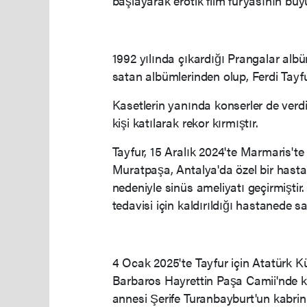
başlayarak erotik film furyasının büy
1992 yılında çıkardığı Prangalar alb
satan albümlerinden olup, Ferdi Tayf
Kasetlerin yanında konserler de verd
kişi katılarak rekor kırmıştır.
Tayfur, 15 Aralık 2024'te Marmaris'te 
Muratpaşa, Antalya'da özel bir hast
nedeniyle sinüs ameliyatı geçirmiştir
tedavisi için kaldırıldığı hastanede s
4 Ocak 2025'te Tayfur için Atatürk K
Barbaros Hayrettin Paşa Camii'nde k
annesi Şerife Turanbayburt'un kabrini