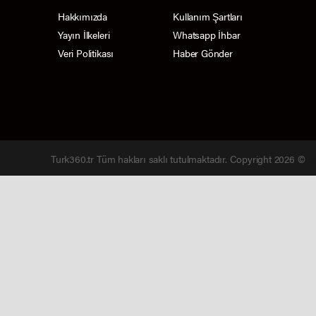
Hakkımızda
Kullanım Şartları
Yayın İlkeleri
Whatsapp İhbar
Veri Politikası
Haber Gönder
Turk360.tr Tüm hakları saklı tutulmaktadır. Copyright 2026 ©
h