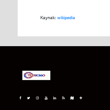
Kaynak:
wikipedia
Pro-0.031