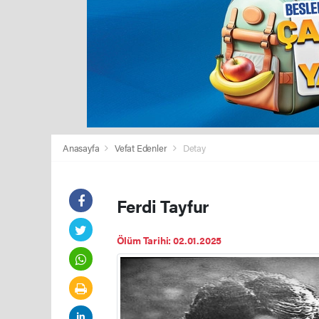
Anasayfa
Vefat Edenler
Detay
Ferdi Tayfur
Ölüm Tarihi: 02.01.2025