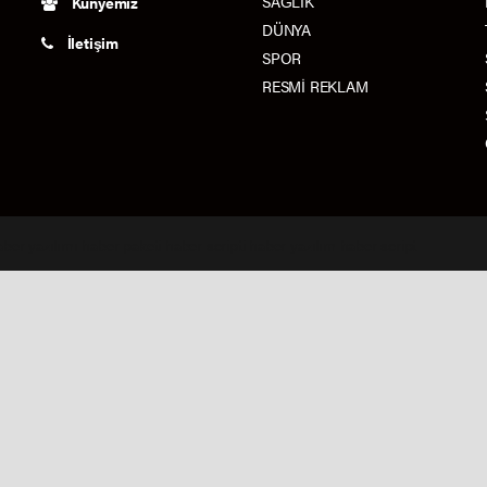
SAĞLIK
Künyemiz
DÜNYA
İletişim
SPOR
RESMİ REKLAM
aber yazılımı
haber paketi
haber scripti
haber yazılım
haber script