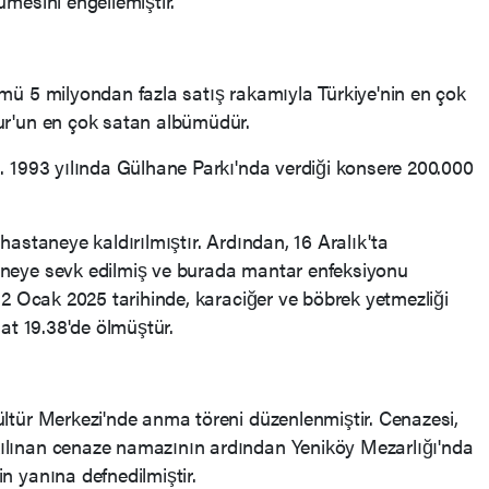
ümesini engellemiştir.
ümü 5 milyondan fazla satış rakamıyla Türkiye'nin en çok
ur'un en çok satan albümüdür.
i. 1993 yılında Gülhane Parkı'nda verdiği konsere 200.000
hastaneye kaldırılmıştır. Ardından, 16 Aralık'ta
aneye sevk edilmiş ve burada mantar enfeksiyonu
. 2 Ocak 2025 tarihinde, karaciğer ve böbrek yetmezliği
aat 19.38'de ölmüştür.
ültür Merkezi'nde anma töreni düzenlenmiştir. Cenazesi,
ılınan cenaze namazının ardından Yeniköy Mezarlığı'nda
n yanına defnedilmiştir.