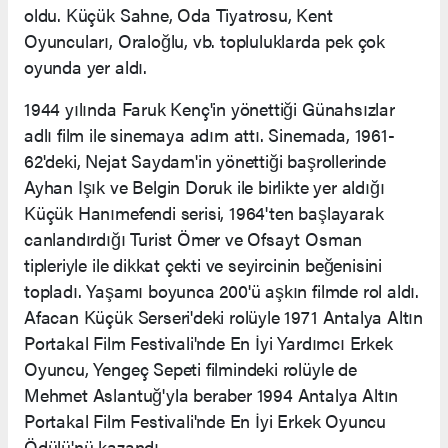
oldu. Küçük Sahne, Oda Tiyatrosu, Kent
Oyuncuları, Oraloğlu, vb. topluluklarda pek çok
oyunda yer aldı.
1944 yılında Faruk Kenç'in yönettiği Günahsızlar
adlı film ile sinemaya adım attı. Sinemada, 1961-
62'deki, Nejat Saydam'in yönettiği başrollerinde
Ayhan Işık ve Belgin Doruk ile birlikte yer aldığı
Küçük Hanımefendi serisi, 1964'ten başlayarak
canlandırdığı Turist Ömer ve Ofsayt Osman
tipleriyle ile dikkat çekti ve seyircinin beğenisini
topladı. Yaşamı boyunca 200'ü aşkın filmde rol aldı.
Afacan Küçük Serseri'deki rolüyle 1971 Antalya Altın
Portakal Film Festivali'nde En İyi Yardımcı Erkek
Oyuncu, Yengeç Sepeti filmindeki rolüyle de
Mehmet Aslantuğ'yla beraber 1994 Antalya Altın
Portakal Film Festivali'nde En İyi Erkek Oyuncu
Ödülü'nü kazandı.