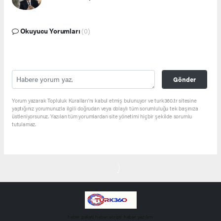
Okuyucu Yorumları
(0)
Gönder
Yorum yazarak Topluluk Kuralları’nı kabul etmiş bulunuyor ve turk360.tr sitesine
yaptığınız yorumunuzla ilgili doğrudan veya dolaylı tüm sorumluluğu tek başınıza
üstleniyorsunuz. Yazılan tüm yorumlardan site yönetimi hiçbir şekilde sorumlu
tutulamaz.
haber paketi
haber scripti
haber yazılımı