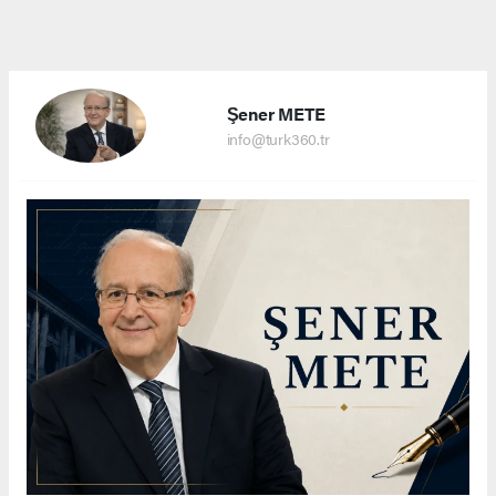
Şener METE
info@turk360.tr