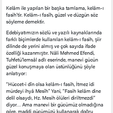
Kelâm ile yapılan bir başka tamlama, kelâm-ı
fasih’tir. Kelâm-ı fasîh, güzel ve düzgün söz
söyleme demektir.
Edebiyatımızın sözlü ve yazılı kaynaklarında
farklı biçimlerde kullanılan kelâm-ı fasih, şiir
dilinde de yerini almış ve çok sayıda ifade
özelliği kazanmıştır. Nâli Mehmed Efendi,
Tuhfetü’l­emsâl adlı eserinde, manevi gücün
güzel konuşmaya olan üstünlüğünü şöyle
anlatıyor:
“Hüccet-i dîn olsa kelâm-ı fasih, İtmez idi
mürdeyi ihyâ Mesîh” Yani, “Fasih kelâm dine
delil olsaydı, Hz. Mesih ölüleri diriltmezdi”
diyor… Ama manevi bir gücümüz olmadığına
göre, maddi gücümüzü kullanarak doğru