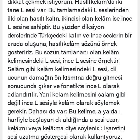
dikkat çekmek istiyorum. Hasılıkelâm’da iki
tane L sesi var. Bu tamlamadaki L seslerinden
ilki olan hasılı kalın, ikincisi olan kelâm ise ince
L sesine sahiptir. Bu yüzden diksiyon
derslerinde Türkçedeki kalın ve ince seslerin bir
arada oluşuna, hasılıkelâm sözünü örnek
gösteririz. Bu sözün tamlananı olan kelâm
kelimesindeki L sesi, ince L sesine örnektir.
Selâm gibi kelâm kelimesindeki L sesi, dil
ucunun damağın ön kısmına doğru gitmesi
sonucunda çıkar ve fonetikte ince L olarak
adlandırılır. Yani kelam kelimesini salam gibi
değil ince L sesiyle kelâm olarak söylemek
gerekir. Dahası da var: Bu kelime, a ya da ı
harfiyle başlayan ek aldığında a sesi uzar,
kelâ:mı veya kelâ:ma diye söylenir. : işaretini
sesi uzatma göstergesi olarak kullanıyoruz.