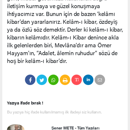
iletişim kurmaya ve güzel konuşmaya
ihtiyacımız var. Bunun için de bazen ‘kelâmı
kibar’dan yararlanırız. Kelâm-ı kibar, özdeyiş
ya da özlü söz demektir. Derler ki kelâm-ı kibar,
kibarın kelâmıdır. Kelâm-ı Kibar denince akla
ilk gelenlerden biri, Mevlâna’dır ama Ömer
Hayyam’ın, “Adalet, âlemin ruhudur” sözü de
hoş bir kelâm-ı kibar’dır.
Yazıya ifade bırak !
Bu yazıya hiç ifade kullanılmamış ilk ifadeyi siz kullanın.
Şener METE - Tüm Yazıları