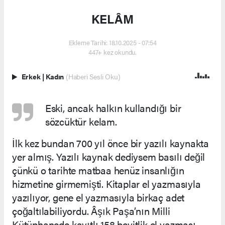
KELÂM
Ekleme Tarihi: 18.10.2025 - 07:54
447+ kez okundu.
Erkek
|
Kadın
(Haberi Sesli Oku)
Eski, ancak halkın kullandığı bir
sözcüktür kelam.
İlk kez bundan 700 yıl önce bir yazılı kaynakta
yer almış. Yazılı kaynak dediysem basılı değil
çünkü o tarihte matbaa henüz insanlığın
hizmetine girmemişti. Kitaplar el yazmasıyla
yazılıyor, gene el yazmasıyla birkaç adet
çoğaltılabiliyordu. Âşık Paşa’nın Milli
Kütüphanede kayıtlı 158 beyitlik el yazması