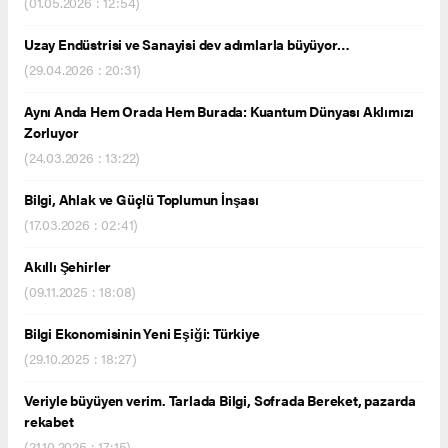
(01.05.2026 : 12:54)
Uzay Endüstrisi ve Sanayisi dev adımlarla büyüyor…
(29.04.2026 : 20:31)
Aynı Anda Hem Orada Hem Burada: Kuantum Dünyası Aklımızı
Zorluyor
(24.03.2026 : 13:22)
Bilgi, Ahlak ve Güçlü Toplumun İnşası
(17.03.2026 : 02:41)
Akıllı Şehirler
(09.11.2025 : 18:08)
Bilgi Ekonomisinin Yeni Eşiği: Türkiye
(29.10.2025 : 18:27)
Veriyle büyüyen verim. Tarlada Bilgi, Sofrada Bereket, pazarda
rekabet
(21.10.2025 : 17:15)