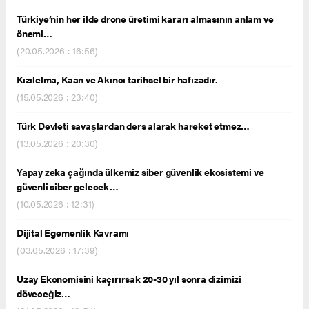
Türkiye’nin her ilde drone üretimi kararı almasının anlam ve
önemi…
(20.05.2026 : 16:56)
Kızılelma, Kaan ve Akıncı tarihsel bir hafızadır.
(15.05.2026 : 23:40)
Türk Devleti savaşlardan ders alarak hareket etmez…
(13.05.2026 : 20:30)
Yapay zeka çağında ülkemiz siber güvenlik ekosistemi ve
güvenli siber gelecek…
(10.05.2026 : 12:31)
Dijital Egemenlik Kavramı
(03.05.2026 : 17:39)
Uzay Ekonomisini kaçırırsak 20-30 yıl sonra dizimizi
döveceğiz…