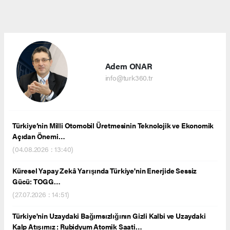
Adem ONAR
info@turk360.tr
Türkiye’nin Milli Otomobil Üretmesinin Teknolojik ve Ekonomik
Açıdan Önemi…
(04.08.2026 : 13:40)
Küresel Yapay Zekâ Yarışında Türkiye'nin Enerjide Sessiz
Gücü: TOGG…
(27.07.2026 : 14:51)
Türkiye'nin Uzaydaki Bağımsızlığının Gizli Kalbi ve Uzaydaki
Kalp Atışımız : Rubidyum Atomik Saati…