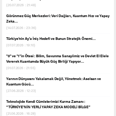
(20.07.2026 : 21:48)
Görünmez Güç Merkezleri: Veri Dağları, Kuantum Hızı ve Yapay
Zeka…
(14.07.2026 : 23:36)
Türkiye’nin Ay’a İniş Hedefi ve Bunun Stratejik Önemi…
(07.07.2026 : 19:10)
"0" ve "1"in Ötesi : Bilim, Savunma Sanayiimiz ve Devlet El Elele
Vererek Kuantumda Büyük Güç Birliği Yapıyor…
(01.07.2026 : 21:55)
Yarının Dünyasını Yakalamak Değil, Yönetmek: Aselsan ve
Kuantum Gücü…
(27.06.2026 : 12:23)
Teknolojide Kendi Cümlelerimizi Kurma Zamanı :
“TÜRKİYE’NİN YERLİ YAPAY ZEKA MODELİ BİLGE”
(21.06.2026 : 16:28)