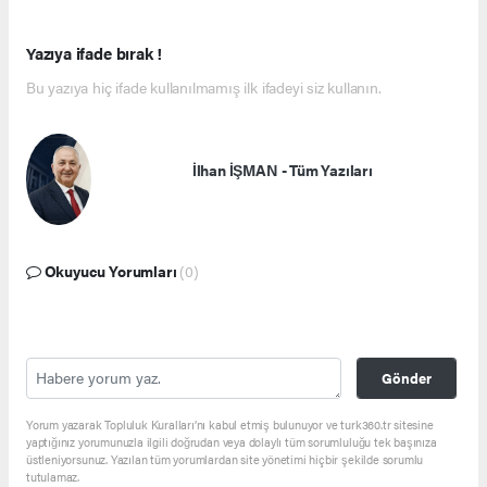
Yazıya ifade bırak !
Bu yazıya hiç ifade kullanılmamış ilk ifadeyi siz kullanın.
İlhan İŞMAN - Tüm Yazıları
Okuyucu Yorumları
(0)
Gönder
Yorum yazarak Topluluk Kuralları’nı kabul etmiş bulunuyor ve turk360.tr sitesine
yaptığınız yorumunuzla ilgili doğrudan veya dolaylı tüm sorumluluğu tek başınıza
üstleniyorsunuz. Yazılan tüm yorumlardan site yönetimi hiçbir şekilde sorumlu
tutulamaz.