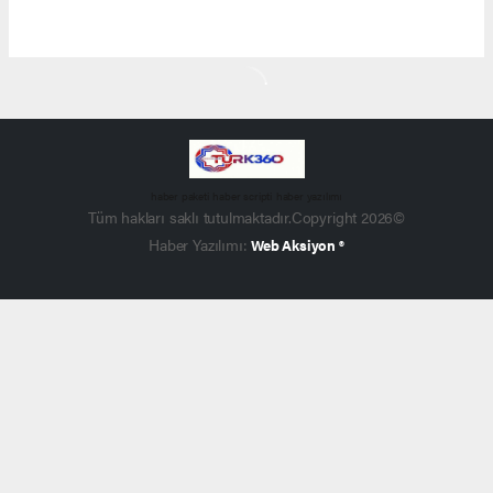
haber paketi
haber scripti
haber yazılımı
Tüm hakları saklı tutulmaktadır.Copyright 2026©
Haber Yazılımı:
Web Aksiyon ®