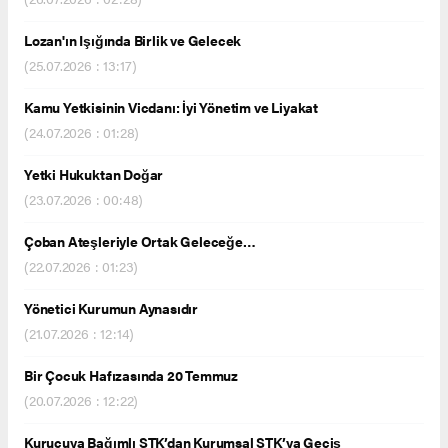
Lozan'ın Işığında Birlik ve Gelecek
(25.07.2026 : 13:17)
Kamu Yetkisinin Vicdanı: İyi Yönetim ve Liyakat
(24.07.2026 : 01:28)
Yetki Hukuktan Doğar
(23.07.2026 : 00:48)
Çoban Ateşleriyle Ortak Geleceğe…
(22.07.2026 : 01:23)
Yönetici Kurumun Aynasıdır
(21.07.2026 : 12:14)
Bir Çocuk Hafızasında 20 Temmuz
(20.07.2026 : 12:22)
Kurucuya Bağımlı STK’dan Kurumsal STK’ya Geçiş