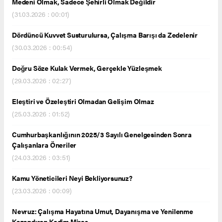
Medeni Olmak, Sadece Şehirli Olmak Değildir
(31.03.2026 : 00:01)
Dördüncü Kuvvet Susturulursa, Çalışma Barışı da Zedelenir
(30.03.2026 : 00:54)
Doğru Söze Kulak Vermek, Gerçekle Yüzleşmek
(29.03.2026 : 02:27)
Eleştiri ve Özeleştiri Olmadan Gelişim Olmaz
(25.03.2026 : 01:52)
Cumhurbaşkanlığının 2025/3 Sayılı Genelgesinden Sonra
Çalışanlara Öneriler
(24.03.2026 : 03:51)
Kamu Yöneticileri Neyi Bekliyorsunuz?
(23.03.2026 : 00:09)
Nevruz: Çalışma Hayatına Umut, Dayanışma ve Yenilenme
Kazandıran Kadim Miras