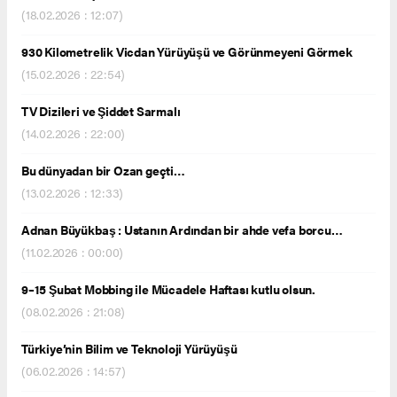
(18.02.2026 : 12:07)
930 Kilometrelik Vicdan Yürüyüşü ve Görünmeyeni Görmek
(15.02.2026 : 22:54)
TV Dizileri ve Şiddet Sarmalı
(14.02.2026 : 22:00)
Bu dünyadan bir Ozan geçti…
(13.02.2026 : 12:33)
Adnan Büyükbaş : Ustanın Ardından bir ahde vefa borcu…
(11.02.2026 : 00:00)
9–15 Şubat Mobbing ile Mücadele Haftası kutlu olsun.
(08.02.2026 : 21:08)
Türkiye’nin Bilim ve Teknoloji Yürüyüşü
(06.02.2026 : 14:57)