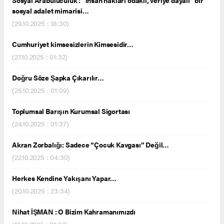
sosyal adalet mimarisi…
(29.10.2025 : 18:30)
Cumhuriyet kimsesizlerin Kimsesidir…
(27.10.2025 : 01:32)
Doğru Söze Şapka Çıkarılır…
(25.10.2025 : 01:09)
Toplumsal Barışın Kurumsal Sigortası
(24.10.2025 : 01:37)
Akran Zorbalığı: Sadece “Çocuk Kavgası” Değil…
(22.10.2025 : 04:30)
Herkes Kendine Yakışanı Yapar…
(20.10.2025 : 23:34)
Nihat İŞMAN : O Bizim Kahramanımızdı
(19.10.2025 : 01:32)