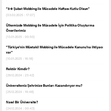
“3-9 Şubat Mobbing ile Mücadele Haftası Kutlu Olsun”
(03.02.2025 : 17:07)
Ülkemizde Mobbing ile Mücadele İçin Politika Oluşturma
Önerilerimiz
(13.01.2025 : 00:50)
"Türkiye'nin Müstakil Mobbing ile Mücadele Kanunu'na ihtiyacı
var"
(10.01.2025 : 16:18)
Rektör Kimdir?
(29.12.2024 : 23:42)
Üniversiteniz Şehrinize Bunları Kazandırıyor mu?
(25.12.2024 : 19:48)
Nasıl Bir Üniversite?
(24.12.2024 : 00:43)