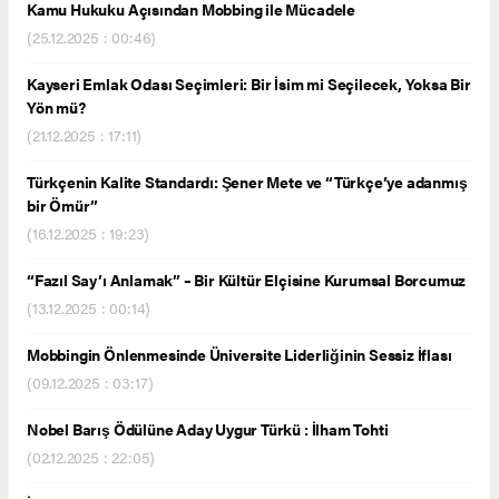
Kamu Hukuku Açısından Mobbing ile Mücadele
(25.12.2025 : 00:46)
Kayseri Emlak Odası Seçimleri: Bir İsim mi Seçilecek, Yoksa Bir
Yön mü?
(21.12.2025 : 17:11)
Türkçenin Kalite Standardı: Şener Mete ve “Türkçe’ye adanmış
bir Ömür”
(16.12.2025 : 19:23)
“Fazıl Say’ı Anlamak” – Bir Kültür Elçisine Kurumsal Borcumuz
(13.12.2025 : 00:14)
Mobbingin Önlenmesinde Üniversite Liderliğinin Sessiz İflası
(09.12.2025 : 03:17)
Nobel Barış Ödülüne Aday Uygur Türkü : İlham Tohti
(02.12.2025 : 22:05)