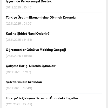
İşyerinde Psiko-sosyal Destek
(01.12.2025 : 10:45)
Türkiye Üretim Ekonomisine Dönmek Zorunda
(26.11.2025 : 01:06)
Kadına Şiddet Nasıl Önlenir?
(25.11.2025 : 14:51)
Öğretmenler Günü ve Mobbing Gerçeği
(24.11.2025 : 11:48)
Çalışma Barışı Ülkenin Aynasıdır
(19.11.2025 : 17:17)
Şehitlerimizin Ardından...
(15.11.2025 : 15:49)
Türkiye’de Çalışma Barışının Önündeki Engeller.
(12.11.2025 : 22:42)