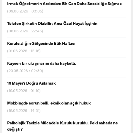
Irmak Öğretmenin Ardından: Bir Can Daha Sessizliğe Sığmaz
(09.06.2026 : 03:05)
Telefon Şirketin Olabilir; Ama Özel Hayat İşçinin
(08.06.2026 : 22:45)
Kuralsızlığın Gölgesinde Etik Haftası
(01.06.2026 : 12:16)
Kayseri bir ulu çınarını daha kaybetti.
(20.05.2026 : 02:30)
19 Mayıs’ı Doğru Anlamak
(19.05.2026 : 01:10)
Mobbingde sorun belli, eksik olan açık hukuk
(15.05.2026 : 14:31)
Psikolojik Tacizle Mücadele Kurulu kuruldu. Peki sahada ne
değişti?