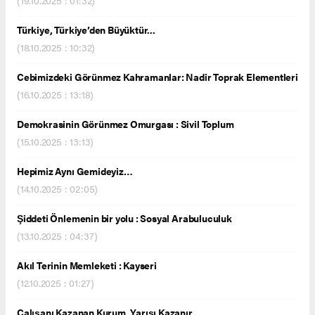
Türkiye, Türkiye’den Büyüktür...
(18.10.2025 : 10:32)
Cebimizdeki Görünmez Kahramanlar: Nadir Toprak Elementleri
(16.10.2025 : 13:18)
Demokrasinin Görünmez Omurgası : Sivil Toplum
(15.10.2025 : 13:13)
Hepimiz Aynı Gemideyiz…
(14.10.2025 : 02:05)
Şiddeti Önlemenin bir yolu : Sosyal Arabuluculuk
(13.10.2025 : 04:37)
Akıl Terinin Memleketi : Kayseri
(12.10.2025 : 01:27)
Çalışanı Kazanan Kurum, Yarışı Kazanır