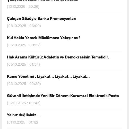
(10.10.2025 : 20:26)
Çalışan Gözüyle Banka Promosyonları
(08.10.2025 : 03:09)
Kul Hakkı Yemek Müslümana Yakışır mı?
(06.10.2025 : 00:32)
Hak Arama Kültürü: Adaletin ve Demokrasinin Temelidir.
(05.10.2025 : 01:34)
Kamu Yönetimi : Liyakat… Liyakat… Liyakat…
(03.10.2025 : 02:39)
Güvenli İletişimde Yeni Bir Dönem: Kurumsal Elektronik Posta
(02.10.2025 : 00:43)
Yalnız değilsiniz…
(01.10.2025 : 01:12)