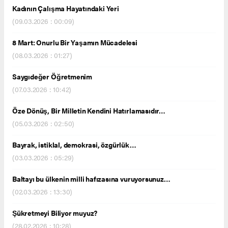
Kadının Çalışma Hayatındaki Yeri
(09.03.2026 : 00:09)
8 Mart: Onurlu Bir Yaşamın Mücadelesi
(08.03.2026 : 01:27)
Saygıdeğer Öğretmenim
(07.03.2026 : 10:42)
Öze Dönüş, Bir Milletin Kendini Hatırlamasıdır…
(05.03.2026 : 02:50)
Bayrak, istiklal, demokrasi, özgürlük…
(03.03.2026 : 05:29)
Baltayı bu ülkenin milli hafızasına vuruyorsunuz…
(02.03.2026 : 13:30)
Şükretmeyi Biliyor muyuz?
(28.02.2026 : 10:28)