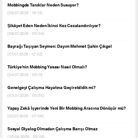
Mobbingde Tanıklar Neden Susuyor?
(09.07.2026 : 19:13)
Şikâyet Eden Neden İkinci Kez Cezalandırılıyor?
(08.07.2026 : 05:04)
Bayrağı Taşıyan Seymen: Dayım Mehmet Şahin Çıkgel
(07.07.2026 : 12:02)
Türkiye’nin Mobbing Yasası Nasıl Olmalı?
(04.07.2026 : 00:11)
Genelgeyi Çalışma Hayatına Geçirebildik mi?
(03.07.2026 : 00:55)
Yapay Zekâ İşyerinde Yeni Bir Mobbing Aracına Dönüşür mü?
(02.07.2026 : 07:06)
Sosyal Diyalog Olmadan Çalışma Barışı Olmaz
(30.06.2026 : 00:28)