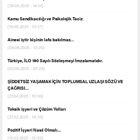
(29.08.2025 : 14:14)
Kamu Sendikacılığı ve Psikolojik Taciz
(19.08.2025 : 01:27)
Ainesi iştir kişinin lafa bakılmaz...
(08.06.2025 : 13:25)
Türkiye, İLO 190 Sayılı Sözleşmeyi İmzalamalıdır.
(02.06.2025 : 20:24)
ŞİDDETSİZ YAŞAMAK İÇİN TOPLUMSAL UZLAŞI SÖZÜ VE
ÇAĞRISI…
(21.04.2025 : 10:00)
Toksik işyeri ve Çözüm Yolları
(27.02.2025 : 14:35)
Pozitif İşyeri Nasıl Olmalı...
(10.02.2025 : 12:55)