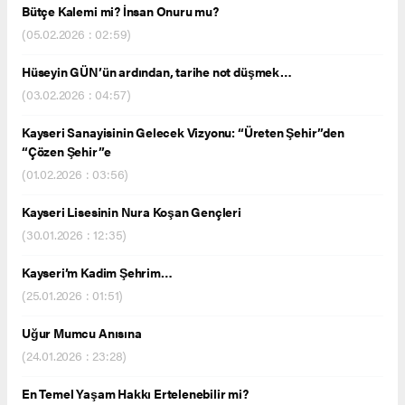
Bütçe Kalemi mi? İnsan Onuru mu?
(05.02.2026 : 02:59)
Hüseyin GÜN’ün ardından, tarihe not düşmek…
(03.02.2026 : 04:57)
Kayseri Sanayisinin Gelecek Vizyonu: “Üreten Şehir”den
“Çözen Şehir”e
(01.02.2026 : 03:56)
Kayseri Lisesinin Nura Koşan Gençleri
(30.01.2026 : 12:35)
Kayseri’m Kadim Şehrim…
(25.01.2026 : 01:51)
Uğur Mumcu Anısına
(24.01.2026 : 23:28)
En Temel Yaşam Hakkı Ertelenebilir mi?