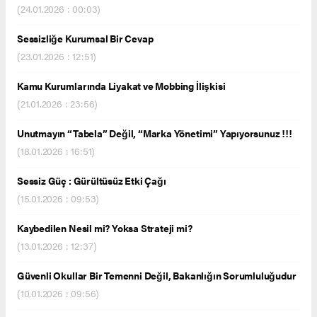
(24.01.2026 : 00:03)
Sessizliğe Kurumsal Bir Cevap
(23.01.2026 : 12:51)
Kamu Kurumlarında Liyakat ve Mobbing İlişkisi
(21.01.2026 : 23:56)
Unutmayın “Tabela” Değil, “Marka Yönetimi” Yapıyorsunuz !!!
(18.01.2026 : 16:51)
Sessiz Güç : Gürültüsüz Etki Çağı
(15.01.2026 : 09:53)
Kaybedilen Nesil mi? Yoksa Strateji mi?
(13.01.2026 : 12:37)
Güvenli Okullar Bir Temenni Değil, Bakanlığın Sorumluluğudur
(10.01.2026 : 09:56)