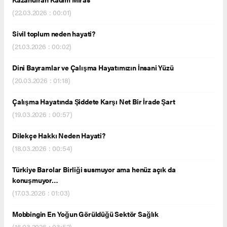
(22.03.2026 : 00:01)
Sivil toplum neden hayati?
(21.03.2026 : 00:02)
Dini Bayramlar ve Çalışma Hayatımızın İnsani Yüzü
(20.03.2026 : 01:18)
Çalışma Hayatında Şiddete Karşı Net Bir İrade Şart
(19.03.2026 : 00:57)
Dilekçe Hakkı Neden Hayati?
(18.03.2026 : 00:54)
Türkiye Barolar Birliği susmuyor ama henüz açık da
konuşmuyor…
(17.03.2026 : 01:03)
Mobbingin En Yoğun Görüldüğü Sektör Sağlık
(16.03.2026 : 03:52)