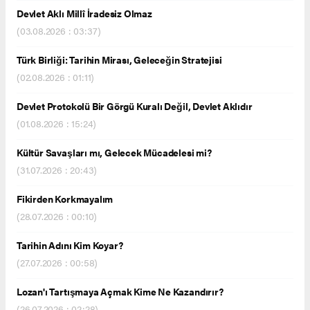
Devlet Aklı Millî İradesiz Olmaz
(03.08.2026 : 03:37)
Türk Birliği: Tarihin Mirası, Geleceğin Stratejisi
(02.08.2026 : 01:11)
Devlet Protokolü Bir Görgü Kuralı Değil, Devlet Aklıdır
(01.08.2026 : 15:24)
Kültür Savaşları mı, Gelecek Mücadelesi mi?
(31.07.2026 : 20:43)
Fikirden Korkmayalım
(28.07.2026 : 00:10)
Tarihin Adını Kim Koyar?
(27.07.2026 : 00:58)
Lozan'ı Tartışmaya Açmak Kime Ne Kazandırır?
(26.07.2026 : 02:28)