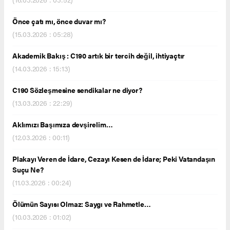
Önce çatı mı, önce duvar mı?
(15.03.2026 : 05:28)
Akademik Bakış : C190 artık bir tercih değil, ihtiyaçtır
(14.03.2026 : 15:13)
C190 Sözleşmesine sendikalar ne diyor?
(13.03.2026 : 22:29)
Aklımızı Başımıza devşirelim…
(12.03.2026 : 00:11)
Plakayı Veren de İdare, Cezayı Kesen de İdare; Peki Vatandaşın
Suçu Ne?
(11.03.2026 : 00:24)
Ölümün Sayısı Olmaz: Saygı ve Rahmetle…
(10.03.2026 : 01:02)