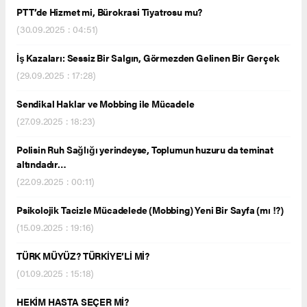
PTT’de Hizmet mi, Bürokrasi Tiyatrosu mu?
(30.09.2025 : 04:51)
İş Kazaları: Sessiz Bir Salgın, Görmezden Gelinen Bir Gerçek
(29.09.2025 : 17:28)
Sendikal Haklar ve Mobbing ile Mücadele
(27.09.2025 : 18:23)
Polisin Ruh Sağlığı yerindeyse, Toplumun huzuru da teminat
altındadır…
(22.09.2025 : 00:11)
Psikolojik Tacizle Mücadelede (Mobbing) Yeni Bir Sayfa (mı !?)
(15.09.2025 : 19:16)
TÜRK MÜYÜZ? TÜRKİYE’Lİ Mİ?
(01.09.2025 : 15:18)
HEKİM HASTA SEÇER Mİ?