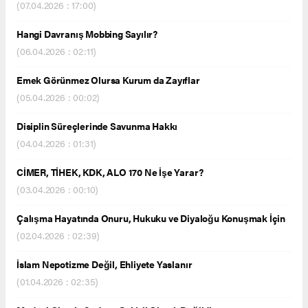
(07.04.2026 : 17:00)
Hangi Davranış Mobbing Sayılır?
(06.04.2026 : 02:11)
Emek Görünmez Olursa Kurum da Zayıflar
(05.04.2026 : 00:02)
Disiplin Süreçlerinde Savunma Hakkı
(04.04.2026 : 01:31)
CİMER, TİHEK, KDK, ALO 170 Ne İşe Yarar?
(03.04.2026 : 00:10)
Çalışma Hayatında Onuru, Hukuku ve Diyaloğu Konuşmak İçin
(02.04.2026 : 02:39)
İslam Nepotizme Değil, Ehliyete Yaslanır
(01.04.2026 : 02:35)