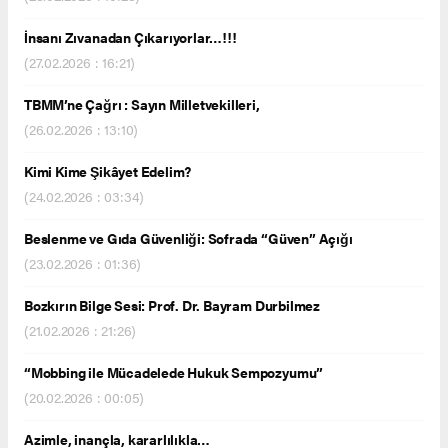
İnsanı Zıvanadan Çıkarıyorlar…!!!
(27.02.2026 : 16:21)
TBMM’ne Çağrı : Sayın Milletvekilleri,
(26.02.2026 : 13:10)
Kimi Kime Şikâyet Edelim?
(24.02.2026 : 03:34)
Beslenme ve Gıda Güvenliği: Sofrada “Güven” Açığı
(23.02.2026 : 01:36)
Bozkırın Bilge Sesi: Prof. Dr. Bayram Durbilmez
(21.02.2026 : 21:26)
“Mobbing ile Mücadelede Hukuk Sempozyumu”
(20.02.2026 : 00:05)
Azimle, inançla, kararlılıkla…