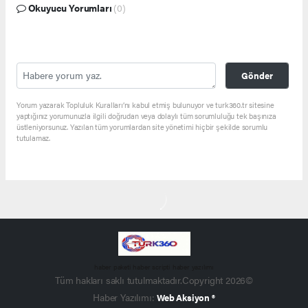
Okuyucu Yorumları
(0)
Gönder
Yorum yazarak Topluluk Kuralları’nı kabul etmiş bulunuyor ve turk360.tr sitesine
yaptığınız yorumunuzla ilgili doğrudan veya dolaylı tüm sorumluluğu tek başınıza
üstleniyorsunuz. Yazılan tüm yorumlardan site yönetimi hiçbir şekilde sorumlu
tutulamaz.
haber paketi
haber scripti
haber yazılımı
Tüm hakları saklı tutulmaktadır.Copyright 2026©
Haber Yazılımı:
Web Aksiyon ®