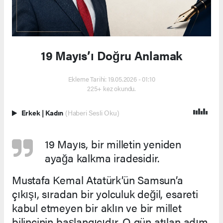
19 Mayıs’ı Doğru Anlamak
Ekleme Tarihi: 19.05.2026 - 01:10
225+ kez okundu.
Erkek
|
Kadın
(Haberi Sesli Oku)
19 Mayıs, bir milletin yeniden
ayağa kalkma iradesidir.
Mustafa Kemal Atatürk’ün Samsun’a
çıkışı, sıradan bir yolculuk değil, esareti
kabul etmeyen bir aklın ve bir millet
bilincinin başlangıcıdır. O gün atılan adım,